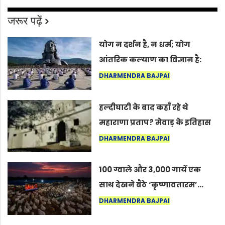
जरूर पढ़ें
योग न दर्शन है, न धर्म; योग
आंतरिक कल्याण का विज्ञान है:
अंतरराष्ट्रीय योग दिवस 2026 पर
DHARMENDRA BAJPAI
सद्गुर
हल्दीघाटी के बाद कहाँ रहे थे
महाराणा प्रताप? मेवाड़ के इतिहास
का वह अनकहा अध्याय जो आज भी
DHARMENDRA BAJPAI
कोल्यारी में जीवित है
100 ग्वाले और 3,000 गायें एक
साथ देखने बैठे ‘कृष्णावतारम’…
नागपुर में दिखा ऐसा नज़ारा कि
DHARMENDRA BAJPAI
लोग बोले, “ऐसा तो सिर्फ़ कृष्ण ही