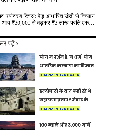
श्व पर्यावरण दिवस: पेड़ आधारित खेती से किसान
 आय ₹30,000 से बढ़कर ₹3 लाख प्रति एकड़
ूर पढ़ें
योग न दर्शन है, न धर्म; योग
आंतरिक कल्याण का विज्ञान
है: अंतरराष्ट्रीय योग दिवस
DHARMENDRA BAJPAI
2026 पर सद्गुर
हल्दीघाटी के बाद कहाँ रहे थे
महाराणा प्रताप? मेवाड़ के
इतिहास का वह अनकहा
DHARMENDRA BAJPAI
अध्याय जो आज भी कोल्यारी
100 ग्वाले और 3,000 गायें
में जीवित है