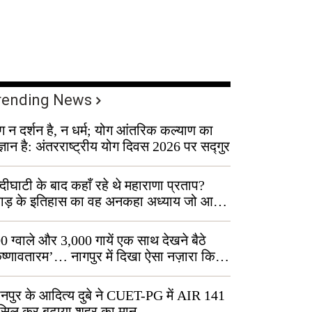
rending News
ग न दर्शन है, न धर्म; योग आंतरिक कल्याण का
ज्ञान है: अंतरराष्ट्रीय योग दिवस 2026 पर सद्गुर
्दीघाटी के बाद कहाँ रहे थे महाराणा प्रताप?
वाड़ के इतिहास का वह अनकहा अध्याय जो आज
 कोल्यारी में जीवित है
0 ग्वाले और 3,000 गायें एक साथ देखने बैठे
ृष्णावतारम’… नागपुर में दिखा ऐसा नज़ारा कि
ग बोले, “ऐसा तो सिर्फ़ कृष्ण ही कर सकते हैं”
नपुर के आदित्य दुबे ने CUET-PG में AIR 141
सिल कर बढ़ाया शहर का मान