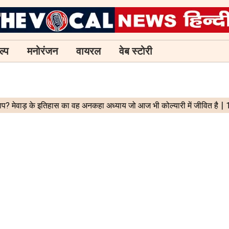
ल्प
मनोरंजन
वायरल
वेब स्टोरी