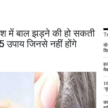
 में बाल झड़ने की हो सकती
T
 5 उपाय जिनसे नहीं होंगे
यो
वि
हल
मे
भी
10
‘क
लो
का
हा