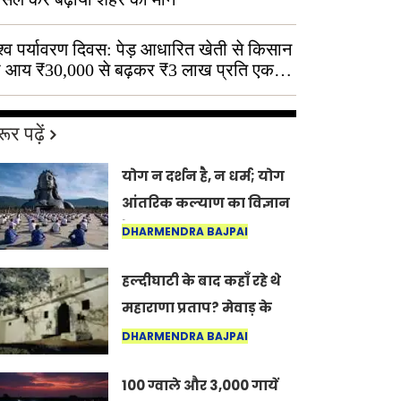
श्व पर्यावरण दिवस: पेड़ आधारित खेती से किसान
 आय ₹30,000 से बढ़कर ₹3 लाख प्रति एकड़
ूर पढ़ें
योग न दर्शन है, न धर्म; योग
आंतरिक कल्याण का विज्ञान
है: अंतरराष्ट्रीय योग दिवस
DHARMENDRA BAJPAI
2026 पर सद्गुर
हल्दीघाटी के बाद कहाँ रहे थे
महाराणा प्रताप? मेवाड़ के
इतिहास का वह अनकहा
DHARMENDRA BAJPAI
अध्याय जो आज भी कोल्यारी
100 ग्वाले और 3,000 गायें
में जीवित है