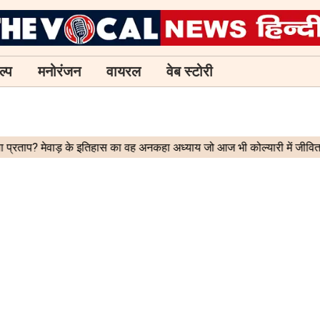
ल्प
मनोरंजन
वायरल
वेब स्टोरी