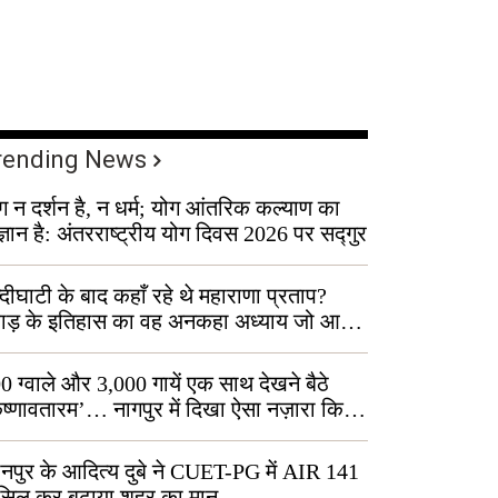
rending News
ग न दर्शन है, न धर्म; योग आंतरिक कल्याण का
ज्ञान है: अंतरराष्ट्रीय योग दिवस 2026 पर सद्गुर
्दीघाटी के बाद कहाँ रहे थे महाराणा प्रताप?
वाड़ के इतिहास का वह अनकहा अध्याय जो आज
 कोल्यारी में जीवित है
0 ग्वाले और 3,000 गायें एक साथ देखने बैठे
ृष्णावतारम’… नागपुर में दिखा ऐसा नज़ारा कि
ग बोले, “ऐसा तो सिर्फ़ कृष्ण ही कर सकते हैं”
नपुर के आदित्य दुबे ने CUET-PG में AIR 141
सिल कर बढ़ाया शहर का मान