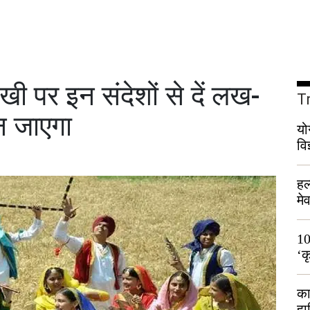
 पर इन संदेशों से दें लख-
T
न जाएगा
यो
वि
हल
मे
भी
10
‘क
लो
का
हा