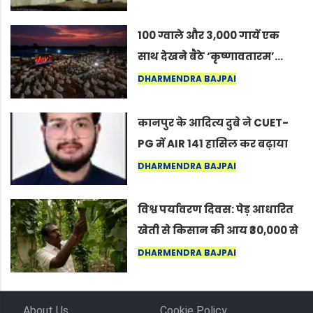
कोल्यारी में जीवित है
100 ग्वाले और 3,000 गायें एक
साथ देखने बैठे ‘कृष्णावतारम’…
नागपुर में दिखा ऐसा नज़ारा कि
DHARMENDRA BAJPAI
लोग बोले, “ऐसा तो सिर्फ़ कृष्ण ही
कर सकते हैं”
कानपुर के आदित्य दुबे ने CUET-
PG में AIR 141 हासिल कर बढ़ाया
शहर का मान
DHARMENDRA BAJPAI
विश्व पर्यावरण दिवस: पेड़ आधारित
खेती से किसान की आय ₹30,000 से
बढ़कर ₹3 लाख प्रति एकड़ हुई
DHARMENDRA BAJPAI
About Us
Cookie Policy