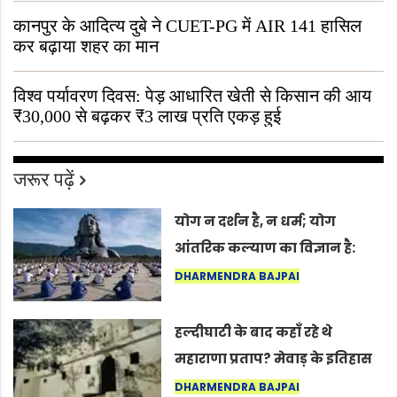
कानपुर के आदित्य दुबे ने CUET-PG में AIR 141 हासिल
कर बढ़ाया शहर का मान
विश्व पर्यावरण दिवस: पेड़ आधारित खेती से किसान की आय
₹30,000 से बढ़कर ₹3 लाख प्रति एकड़ हुई
जरूर पढ़ें
योग न दर्शन है, न धर्म; योग
आंतरिक कल्याण का विज्ञान है:
अंतरराष्ट्रीय योग दिवस 2026 पर
DHARMENDRA BAJPAI
सद्गुर
हल्दीघाटी के बाद कहाँ रहे थे
महाराणा प्रताप? मेवाड़ के इतिहास
का वह अनकहा अध्याय जो आज भी
DHARMENDRA BAJPAI