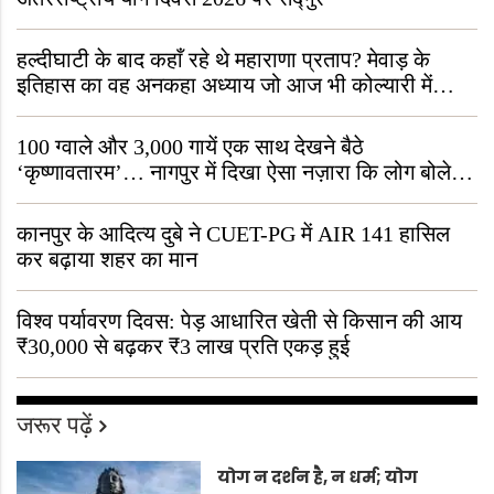
हल्दीघाटी के बाद कहाँ रहे थे महाराणा प्रताप? मेवाड़ के
इतिहास का वह अनकहा अध्याय जो आज भी कोल्यारी में
जीवित है
100 ग्वाले और 3,000 गायें एक साथ देखने बैठे
‘कृष्णावतारम’… नागपुर में दिखा ऐसा नज़ारा कि लोग बोले,
“ऐसा तो सिर्फ़ कृष्ण ही कर सकते हैं”
कानपुर के आदित्य दुबे ने CUET-PG में AIR 141 हासिल
कर बढ़ाया शहर का मान
विश्व पर्यावरण दिवस: पेड़ आधारित खेती से किसान की आय
₹30,000 से बढ़कर ₹3 लाख प्रति एकड़ हुई
जरूर पढ़ें
योग न दर्शन है, न धर्म; योग