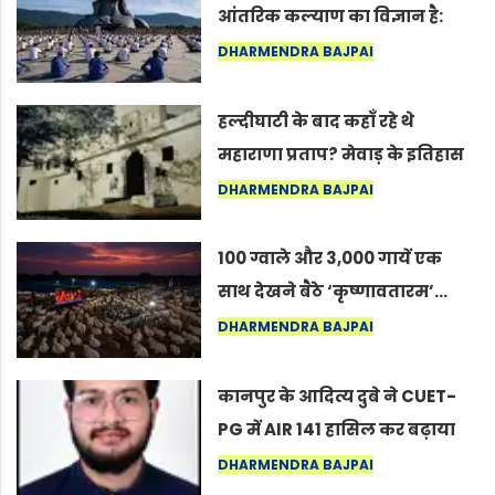
आंतरिक कल्याण का विज्ञान है:
अंतरराष्ट्रीय योग दिवस 2026 पर
DHARMENDRA BAJPAI
सद्गुर
हल्दीघाटी के बाद कहाँ रहे थे
महाराणा प्रताप? मेवाड़ के इतिहास
का वह अनकहा अध्याय जो आज भी
DHARMENDRA BAJPAI
कोल्यारी में जीवित है
100 ग्वाले और 3,000 गायें एक
साथ देखने बैठे ‘कृष्णावतारम’…
नागपुर में दिखा ऐसा नज़ारा कि
DHARMENDRA BAJPAI
लोग बोले, “ऐसा तो सिर्फ़ कृष्ण ही
कर सकते हैं”
कानपुर के आदित्य दुबे ने CUET-
PG में AIR 141 हासिल कर बढ़ाया
शहर का मान
DHARMENDRA BAJPAI