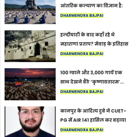
आंतरिक कल्याण का विज्ञान है:
अंतरराष्ट्रीय योग दिवस 2026 पर
DHARMENDRA BAJPAI
सद्गुर
हल्दीघाटी के बाद कहाँ रहे थे
महाराणा प्रताप? मेवाड़ के इतिहास
का वह अनकहा अध्याय जो आज भी
DHARMENDRA BAJPAI
कोल्यारी में जीवित है
100 ग्वाले और 3,000 गायें एक
साथ देखने बैठे ‘कृष्णावतारम’…
नागपुर में दिखा ऐसा नज़ारा कि
DHARMENDRA BAJPAI
लोग बोले, “ऐसा तो सिर्फ़ कृष्ण ही
कर सकते हैं”
कानपुर के आदित्य दुबे ने CUET-
PG में AIR 141 हासिल कर बढ़ाया
शहर का मान
DHARMENDRA BAJPAI