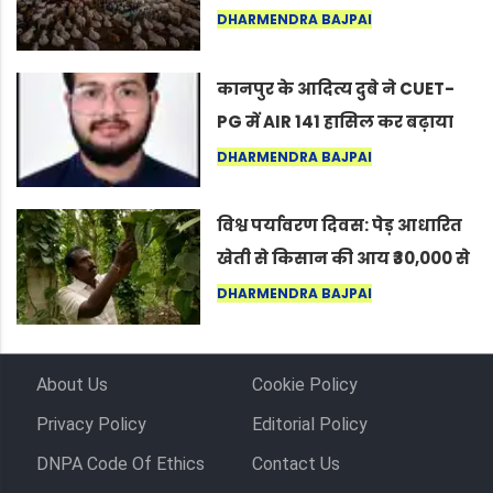
नागपुर में दिखा ऐसा नज़ारा कि
DHARMENDRA BAJPAI
लोग बोले, “ऐसा तो सिर्फ़ कृष्ण ही
कर सकते हैं”
कानपुर के आदित्य दुबे ने CUET-
PG में AIR 141 हासिल कर बढ़ाया
शहर का मान
DHARMENDRA BAJPAI
विश्व पर्यावरण दिवस: पेड़ आधारित
खेती से किसान की आय ₹30,000 से
बढ़कर ₹3 लाख प्रति एकड़ हुई
DHARMENDRA BAJPAI
About Us
Cookie Policy
Privacy Policy
Editorial Policy
DNPA Code Of Ethics
Contact Us