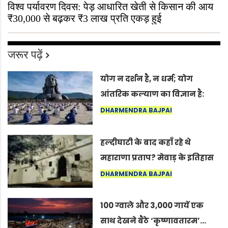
विश्व पर्यावरण दिवस: पेड़ आधारित खेती से किसान की आय
₹30,000 से बढ़कर ₹3 लाख प्रति एकड़ हुई
जरूर पढ़ें
योग न दर्शन है, न धर्म; योग
आंतरिक कल्याण का विज्ञान है:
अंतरराष्ट्रीय योग दिवस 2026 पर
DHARMENDRA BAJPAI
सद्गुर
हल्दीघाटी के बाद कहाँ रहे थे
महाराणा प्रताप? मेवाड़ के इतिहास
का वह अनकहा अध्याय जो आज भी
DHARMENDRA BAJPAI
कोल्यारी में जीवित है
100 ग्वाले और 3,000 गायें एक
साथ देखने बैठे ‘कृष्णावतारम’…