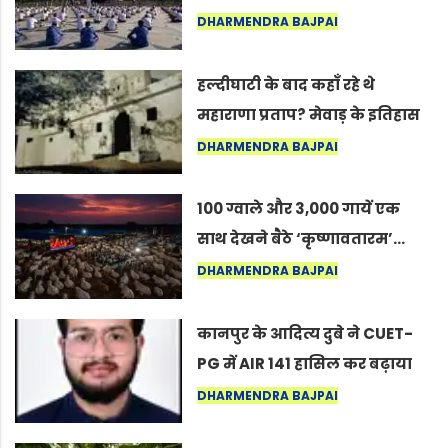
अंतरराष्ट्रीय योग दिवस 2026 पर
DHARMENDRA BAJPAI
सद्गुर
हल्दीघाटी के बाद कहाँ रहे थे
महाराणा प्रताप? मेवाड़ के इतिहास
का वह अनकहा अध्याय जो आज भी
DHARMENDRA BAJPAI
कोल्यारी में जीवित है
100 ग्वाले और 3,000 गायें एक
साथ देखने बैठे ‘कृष्णावतारम’…
नागपुर में दिखा ऐसा नज़ारा कि
DHARMENDRA BAJPAI
लोग बोले, “ऐसा तो सिर्फ़ कृष्ण ही
कर सकते हैं”
कानपुर के आदित्य दुबे ने CUET-
PG में AIR 141 हासिल कर बढ़ाया
शहर का मान
DHARMENDRA BAJPAI