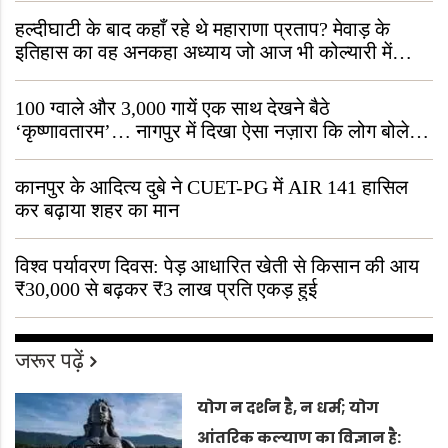
हल्दीघाटी के बाद कहाँ रहे थे महाराणा प्रताप? मेवाड़ के
इतिहास का वह अनकहा अध्याय जो आज भी कोल्यारी में
जीवित है
100 ग्वाले और 3,000 गायें एक साथ देखने बैठे
‘कृष्णावतारम’… नागपुर में दिखा ऐसा नज़ारा कि लोग बोले,
“ऐसा तो सिर्फ़ कृष्ण ही कर सकते हैं”
कानपुर के आदित्य दुबे ने CUET-PG में AIR 141 हासिल
कर बढ़ाया शहर का मान
विश्व पर्यावरण दिवस: पेड़ आधारित खेती से किसान की आय
₹30,000 से बढ़कर ₹3 लाख प्रति एकड़ हुई
जरूर पढ़ें
योग न दर्शन है, न धर्म; योग
आंतरिक कल्याण का विज्ञान है: