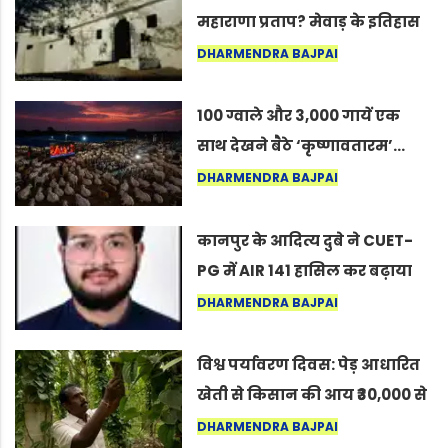
महाराणा प्रताप? मेवाड़ के इतिहास
का वह अनकहा अध्याय जो आज भी
DHARMENDRA BAJPAI
कोल्यारी में जीवित है
100 ग्वाले और 3,000 गायें एक
साथ देखने बैठे ‘कृष्णावतारम’…
नागपुर में दिखा ऐसा नज़ारा कि
DHARMENDRA BAJPAI
लोग बोले, “ऐसा तो सिर्फ़ कृष्ण ही
कर सकते हैं”
कानपुर के आदित्य दुबे ने CUET-
PG में AIR 141 हासिल कर बढ़ाया
शहर का मान
DHARMENDRA BAJPAI
विश्व पर्यावरण दिवस: पेड़ आधारित
खेती से किसान की आय ₹30,000 से
बढ़कर ₹3 लाख प्रति एकड़ हुई
DHARMENDRA BAJPAI