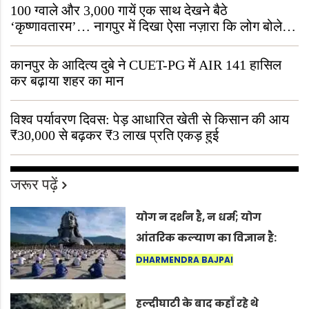
100 ग्वाले और 3,000 गायें एक साथ देखने बैठे
‘कृष्णावतारम’… नागपुर में दिखा ऐसा नज़ारा कि लोग बोले,
“ऐसा तो सिर्फ़ कृष्ण ही कर सकते हैं”
कानपुर के आदित्य दुबे ने CUET-PG में AIR 141 हासिल
कर बढ़ाया शहर का मान
विश्व पर्यावरण दिवस: पेड़ आधारित खेती से किसान की आय
₹30,000 से बढ़कर ₹3 लाख प्रति एकड़ हुई
जरूर पढ़ें
योग न दर्शन है, न धर्म; योग
आंतरिक कल्याण का विज्ञान है:
अंतरराष्ट्रीय योग दिवस 2026 पर
DHARMENDRA BAJPAI
सद्गुर
हल्दीघाटी के बाद कहाँ रहे थे