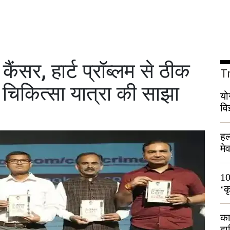
ंसर, हार्ट प्रॉब्लम से ठीक
T
चिकित्सा यात्रा की साझा
यो
वि
हल
मे
भी
10
‘क
लो
का
हा