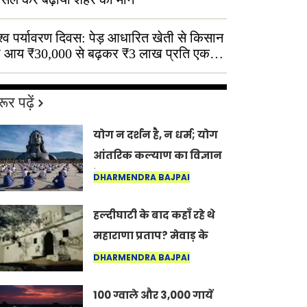
श्व पर्यावरण दिवस: पेड़ आधारित खेती से किसान
 आय ₹30,000 से बढ़कर ₹3 लाख प्रति एकड़
ूर पढ़ें
योग न दर्शन है, न धर्म; योग
आंतरिक कल्याण का विज्ञान
है: अंतरराष्ट्रीय योग दिवस
DHARMENDRA BAJPAI
2026 पर सद्गुर
हल्दीघाटी के बाद कहाँ रहे थे
महाराणा प्रताप? मेवाड़ के
इतिहास का वह अनकहा
DHARMENDRA BAJPAI
अध्याय जो आज भी कोल्यारी
100 ग्वाले और 3,000 गायें
में जीवित है