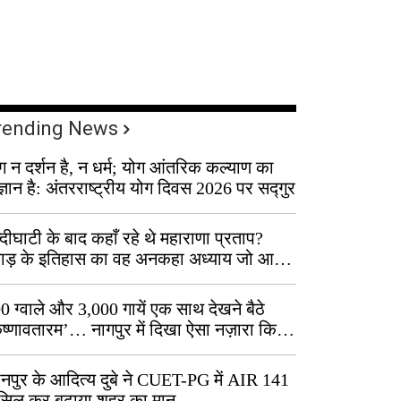
rending News
ग न दर्शन है, न धर्म; योग आंतरिक कल्याण का
ज्ञान है: अंतरराष्ट्रीय योग दिवस 2026 पर सद्गुर
्दीघाटी के बाद कहाँ रहे थे महाराणा प्रताप?
वाड़ के इतिहास का वह अनकहा अध्याय जो आज
 कोल्यारी में जीवित है
0 ग्वाले और 3,000 गायें एक साथ देखने बैठे
ृष्णावतारम’… नागपुर में दिखा ऐसा नज़ारा कि
ग बोले, “ऐसा तो सिर्फ़ कृष्ण ही कर सकते हैं”
नपुर के आदित्य दुबे ने CUET-PG में AIR 141
सिल कर बढ़ाया शहर का मान