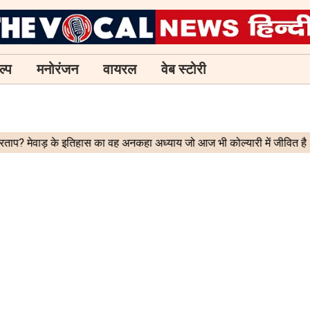
ल्प
मनोरंजन
वायरल
वेब स्टोरी