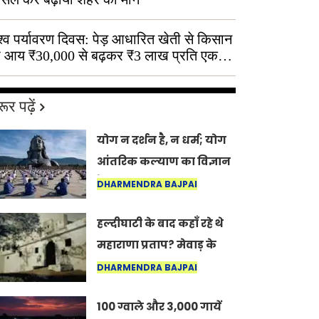
श्व पर्यावरण दिवस: पेड़ आधारित खेती से किसान
 आय ₹30,000 से बढ़कर ₹3 लाख प्रति एकड़
ूर पढ़ें
योग न दर्शन है, न धर्म; योग
आंतरिक कल्याण का विज्ञान
है: अंतरराष्ट्रीय योग दिवस
DHARMENDRA BAJPAI
2026 पर सद्गुर
हल्दीघाटी के बाद कहाँ रहे थे
महाराणा प्रताप? मेवाड़ के
इतिहास का वह अनकहा
DHARMENDRA BAJPAI
अध्याय जो आज भी कोल्यारी
100 ग्वाले और 3,000 गायें
में जीवित है