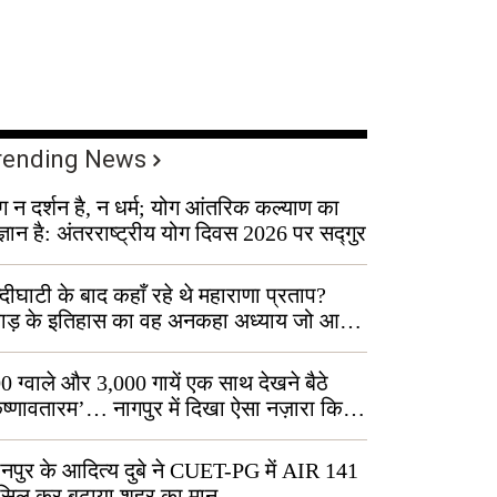
rending News
ग न दर्शन है, न धर्म; योग आंतरिक कल्याण का
ज्ञान है: अंतरराष्ट्रीय योग दिवस 2026 पर सद्गुर
्दीघाटी के बाद कहाँ रहे थे महाराणा प्रताप?
वाड़ के इतिहास का वह अनकहा अध्याय जो आज
 कोल्यारी में जीवित है
0 ग्वाले और 3,000 गायें एक साथ देखने बैठे
ृष्णावतारम’… नागपुर में दिखा ऐसा नज़ारा कि
ग बोले, “ऐसा तो सिर्फ़ कृष्ण ही कर सकते हैं”
नपुर के आदित्य दुबे ने CUET-PG में AIR 141
सिल कर बढ़ाया शहर का मान