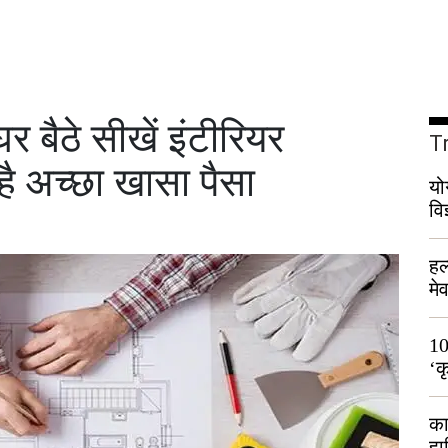
बैठे सीखें इंटीरियर
T
ै अच्छा खासा पैसा
यो
वि
हल
मे
भी
10
‘क
लो
का
हा