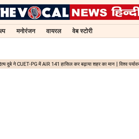
ल्प
मनोरंजन
वायरल
वेब स्टोरी