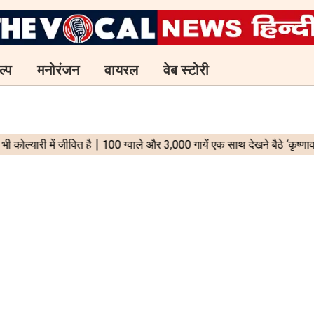
ल्प
मनोरंजन
वायरल
वेब स्टोरी