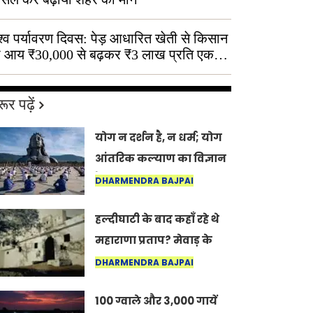
श्व पर्यावरण दिवस: पेड़ आधारित खेती से किसान
 आय ₹30,000 से बढ़कर ₹3 लाख प्रति एकड़
ूर पढ़ें
योग न दर्शन है, न धर्म; योग
आंतरिक कल्याण का विज्ञान
है: अंतरराष्ट्रीय योग दिवस
DHARMENDRA BAJPAI
2026 पर सद्गुर
हल्दीघाटी के बाद कहाँ रहे थे
महाराणा प्रताप? मेवाड़ के
इतिहास का वह अनकहा
DHARMENDRA BAJPAI
अध्याय जो आज भी कोल्यारी
100 ग्वाले और 3,000 गायें
में जीवित है