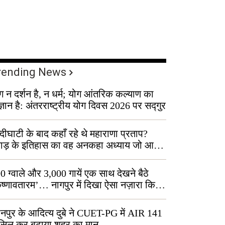
rending News
ग न दर्शन है, न धर्म; योग आंतरिक कल्याण का
ज्ञान है: अंतरराष्ट्रीय योग दिवस 2026 पर सद्गुर
्दीघाटी के बाद कहाँ रहे थे महाराणा प्रताप?
वाड़ के इतिहास का वह अनकहा अध्याय जो आज
 कोल्यारी में जीवित है
0 ग्वाले और 3,000 गायें एक साथ देखने बैठे
ृष्णावतारम’… नागपुर में दिखा ऐसा नज़ारा कि
ग बोले, “ऐसा तो सिर्फ़ कृष्ण ही कर सकते हैं”
नपुर के आदित्य दुबे ने CUET-PG में AIR 141
सिल कर बढ़ाया शहर का मान