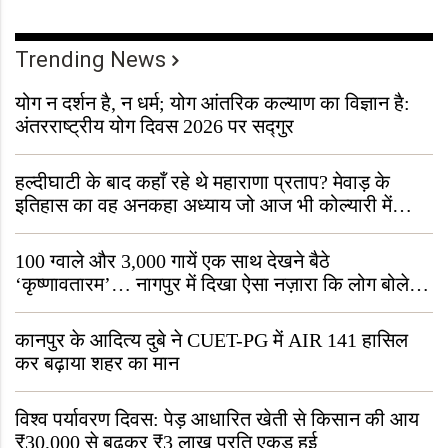
Trending News
योग न दर्शन है, न धर्म; योग आंतरिक कल्याण का विज्ञान है:
अंतरराष्ट्रीय योग दिवस 2026 पर सद्गुर
हल्दीघाटी के बाद कहाँ रहे थे महाराणा प्रताप? मेवाड़ के
इतिहास का वह अनकहा अध्याय जो आज भी कोल्यारी में
जीवित है
100 ग्वाले और 3,000 गायें एक साथ देखने बैठे
‘कृष्णावतारम’… नागपुर में दिखा ऐसा नज़ारा कि लोग बोले,
“ऐसा तो सिर्फ़ कृष्ण ही कर सकते हैं”
कानपुर के आदित्य दुबे ने CUET-PG में AIR 141 हासिल
कर बढ़ाया शहर का मान
विश्व पर्यावरण दिवस: पेड़ आधारित खेती से किसान की आय
₹30,000 से बढ़कर ₹3 लाख प्रति एकड़ हुई