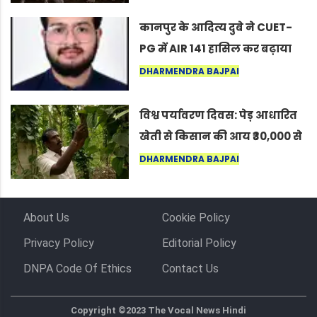
लोग बोले, “ऐसा तो सिर्फ़ कृष्ण ही
कर सकते हैं”
कानपुर के आदित्य दुबे ने CUET-
PG में AIR 141 हासिल कर बढ़ाया
शहर का मान
DHARMENDRA BAJPAI
विश्व पर्यावरण दिवस: पेड़ आधारित
खेती से किसान की आय ₹30,000 से
बढ़कर ₹3 लाख प्रति एकड़ हुई
DHARMENDRA BAJPAI
About Us
Cookie Policy
Privacy Policy
Editorial Policy
DNPA Code Of Ethics
Contact Us
Copyright ©2023 The Vocal News Hindi