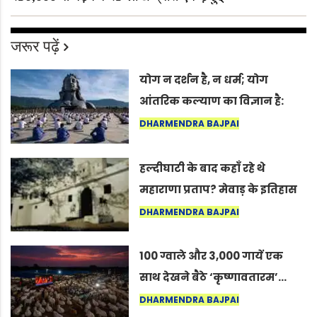
जरूर पढ़ें
योग न दर्शन है, न धर्म; योग
आंतरिक कल्याण का विज्ञान है:
अंतरराष्ट्रीय योग दिवस 2026 पर
DHARMENDRA BAJPAI
सद्गुर
हल्दीघाटी के बाद कहाँ रहे थे
महाराणा प्रताप? मेवाड़ के इतिहास
का वह अनकहा अध्याय जो आज भी
DHARMENDRA BAJPAI
कोल्यारी में जीवित है
100 ग्वाले और 3,000 गायें एक
साथ देखने बैठे ‘कृष्णावतारम’…
नागपुर में दिखा ऐसा नज़ारा कि
DHARMENDRA BAJPAI