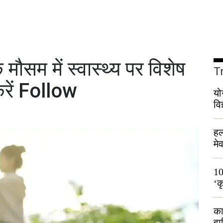
ौसम में स्वास्थ्य पर विशेष
T
करें Follow
यो
वि
हल
मे
भी
10
‘क
लो
का
हा