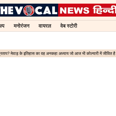
ल्प
मनोरंजन
वायरल
वेब स्टोरी