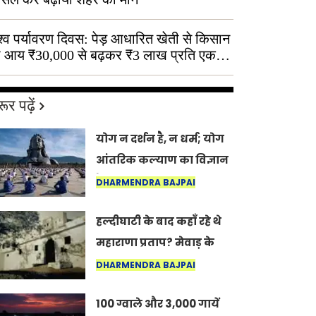
श्व पर्यावरण दिवस: पेड़ आधारित खेती से किसान
 आय ₹30,000 से बढ़कर ₹3 लाख प्रति एकड़
ूर पढ़ें
योग न दर्शन है, न धर्म; योग
आंतरिक कल्याण का विज्ञान
है: अंतरराष्ट्रीय योग दिवस
DHARMENDRA BAJPAI
2026 पर सद्गुर
हल्दीघाटी के बाद कहाँ रहे थे
महाराणा प्रताप? मेवाड़ के
इतिहास का वह अनकहा
DHARMENDRA BAJPAI
अध्याय जो आज भी कोल्यारी
100 ग्वाले और 3,000 गायें
में जीवित है