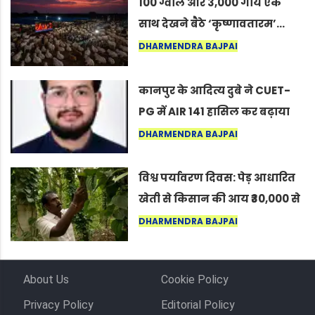
100 ग्वाले और 3,000 गायें एक
साथ देखने बैठे ‘कृष्णावतारम’…
नागपुर में दिखा ऐसा नज़ारा कि
DHARMENDRA BAJPAI
लोग बोले, “ऐसा तो सिर्फ़ कृष्ण ही
कर सकते हैं”
कानपुर के आदित्य दुबे ने CUET-
PG में AIR 141 हासिल कर बढ़ाया
शहर का मान
DHARMENDRA BAJPAI
विश्व पर्यावरण दिवस: पेड़ आधारित
खेती से किसान की आय ₹30,000 से
बढ़कर ₹3 लाख प्रति एकड़ हुई
DHARMENDRA BAJPAI
About Us
Cookie Policy
Privacy Policy
Editorial Policy