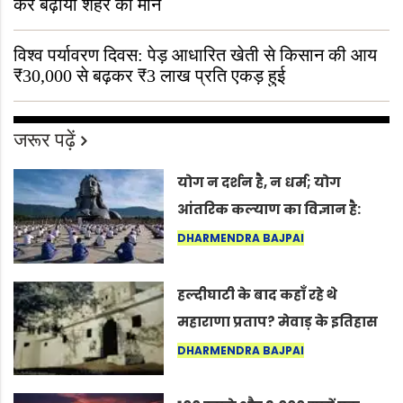
कर बढ़ाया शहर का मान
विश्व पर्यावरण दिवस: पेड़ आधारित खेती से किसान की आय
₹30,000 से बढ़कर ₹3 लाख प्रति एकड़ हुई
जरूर पढ़ें
योग न दर्शन है, न धर्म; योग
आंतरिक कल्याण का विज्ञान है:
अंतरराष्ट्रीय योग दिवस 2026 पर
DHARMENDRA BAJPAI
सद्गुर
हल्दीघाटी के बाद कहाँ रहे थे
महाराणा प्रताप? मेवाड़ के इतिहास
का वह अनकहा अध्याय जो आज भी
DHARMENDRA BAJPAI
कोल्यारी में जीवित है