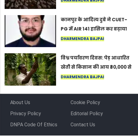
DHARMENDRA BAJPAI
लोग बोले, “ऐसा तो सिर्फ़ कृष्ण ही
कर सकते हैं”
कानपुर के आदित्य दुबे ने CUET-
PG में AIR 141 हासिल कर बढ़ाया
शहर का मान
DHARMENDRA BAJPAI
विश्व पर्यावरण दिवस: पेड़ आधारित
खेती से किसान की आय ₹30,000 से
बढ़कर ₹3 लाख प्रति एकड़ हुई
DHARMENDRA BAJPAI
About Us
Cookie Policy
Privacy Policy
Editorial Policy
DNPA Code Of Ethics
Contact Us