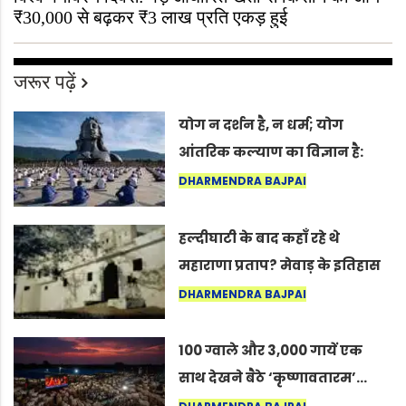
₹30,000 से बढ़कर ₹3 लाख प्रति एकड़ हुई
जरूर पढ़ें
योग न दर्शन है, न धर्म; योग
आंतरिक कल्याण का विज्ञान है:
अंतरराष्ट्रीय योग दिवस 2026 पर
DHARMENDRA BAJPAI
सद्गुर
हल्दीघाटी के बाद कहाँ रहे थे
महाराणा प्रताप? मेवाड़ के इतिहास
का वह अनकहा अध्याय जो आज भी
DHARMENDRA BAJPAI
कोल्यारी में जीवित है
100 ग्वाले और 3,000 गायें एक
साथ देखने बैठे ‘कृष्णावतारम’…
नागपुर में दिखा ऐसा नज़ारा कि