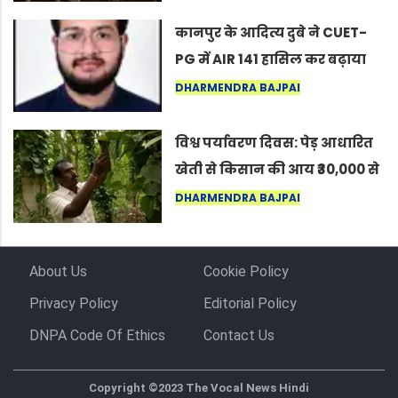
लोग बोले, “ऐसा तो सिर्फ़ कृष्ण ही
कर सकते हैं”
कानपुर के आदित्य दुबे ने CUET-
PG में AIR 141 हासिल कर बढ़ाया
शहर का मान
DHARMENDRA BAJPAI
विश्व पर्यावरण दिवस: पेड़ आधारित
खेती से किसान की आय ₹30,000 से
बढ़कर ₹3 लाख प्रति एकड़ हुई
DHARMENDRA BAJPAI
About Us
Cookie Policy
Privacy Policy
Editorial Policy
DNPA Code Of Ethics
Contact Us
Copyright ©2023 The Vocal News Hindi