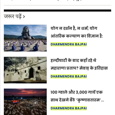
जरूर पढ़ें
योग न दर्शन है, न धर्म; योग
आंतरिक कल्याण का विज्ञान है:
अंतरराष्ट्रीय योग दिवस 2026 पर
DHARMENDRA BAJPAI
सद्गुर
हल्दीघाटी के बाद कहाँ रहे थे
महाराणा प्रताप? मेवाड़ के इतिहास
का वह अनकहा अध्याय जो आज भी
DHARMENDRA BAJPAI
कोल्यारी में जीवित है
100 ग्वाले और 3,000 गायें एक
साथ देखने बैठे ‘कृष्णावतारम’…
नागपुर में दिखा ऐसा नज़ारा कि
DHARMENDRA BAJPAI