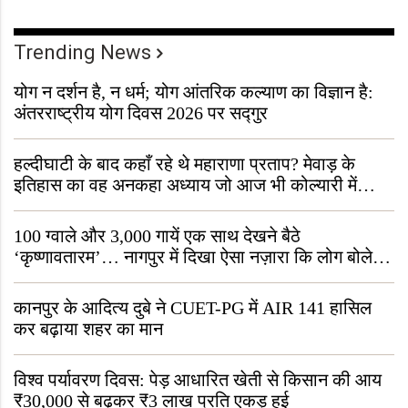
Trending News
योग न दर्शन है, न धर्म; योग आंतरिक कल्याण का विज्ञान है:
अंतरराष्ट्रीय योग दिवस 2026 पर सद्गुर
हल्दीघाटी के बाद कहाँ रहे थे महाराणा प्रताप? मेवाड़ के
इतिहास का वह अनकहा अध्याय जो आज भी कोल्यारी में
जीवित है
100 ग्वाले और 3,000 गायें एक साथ देखने बैठे
‘कृष्णावतारम’… नागपुर में दिखा ऐसा नज़ारा कि लोग बोले,
“ऐसा तो सिर्फ़ कृष्ण ही कर सकते हैं”
कानपुर के आदित्य दुबे ने CUET-PG में AIR 141 हासिल
कर बढ़ाया शहर का मान
विश्व पर्यावरण दिवस: पेड़ आधारित खेती से किसान की आय
₹30,000 से बढ़कर ₹3 लाख प्रति एकड़ हुई