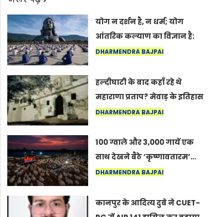
योग न दर्शन है, न धर्म; योग
आंतरिक कल्याण का विज्ञान है:
अंतरराष्ट्रीय योग दिवस 2026 पर
DHARMENDRA BAJPAI
सद्गुर
हल्दीघाटी के बाद कहाँ रहे थे
महाराणा प्रताप? मेवाड़ के इतिहास
का वह अनकहा अध्याय जो आज भी
DHARMENDRA BAJPAI
कोल्यारी में जीवित है
100 ग्वाले और 3,000 गायें एक
साथ देखने बैठे ‘कृष्णावतारम’…
नागपुर में दिखा ऐसा नज़ारा कि
DHARMENDRA BAJPAI
लोग बोले, “ऐसा तो सिर्फ़ कृष्ण ही
कर सकते हैं”
कानपुर के आदित्य दुबे ने CUET-