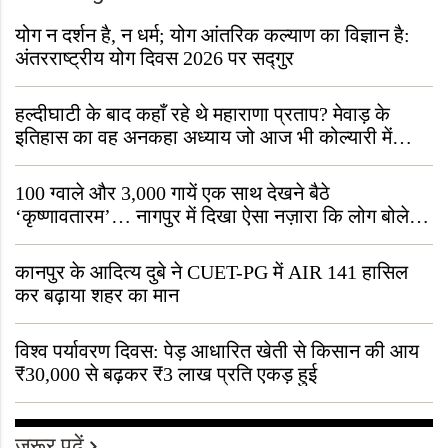
योग न दर्शन है, न धर्म; योग आंतरिक कल्याण का विज्ञान है:
अंतरराष्ट्रीय योग दिवस 2026 पर सद्गुर
हल्दीघाटी के बाद कहाँ रहे थे महाराणा प्रताप? मेवाड़ के
इतिहास का वह अनकहा अध्याय जो आज भी कोल्यारी में
जीवित है
100 ग्वाले और 3,000 गायें एक साथ देखने बैठे
‘कृष्णावतारम’… नागपुर में दिखा ऐसा नज़ारा कि लोग बोले,
“ऐसा तो सिर्फ़ कृष्ण ही कर सकते हैं”
कानपुर के आदित्य दुबे ने CUET-PG में AIR 141 हासिल
कर बढ़ाया शहर का मान
विश्व पर्यावरण दिवस: पेड़ आधारित खेती से किसान की आय
₹30,000 से बढ़कर ₹3 लाख प्रति एकड़ हुई
जरूर पढ़ें