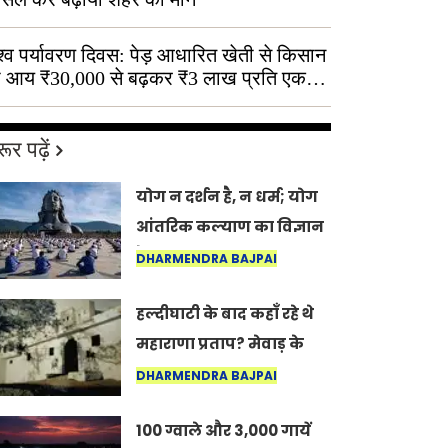
श्व पर्यावरण दिवस: पेड़ आधारित खेती से किसान
 आय ₹30,000 से बढ़कर ₹3 लाख प्रति एकड़
ूर पढ़ें
योग न दर्शन है, न धर्म; योग
आंतरिक कल्याण का विज्ञान
है: अंतरराष्ट्रीय योग दिवस
DHARMENDRA BAJPAI
2026 पर सद्गुर
हल्दीघाटी के बाद कहाँ रहे थे
महाराणा प्रताप? मेवाड़ के
इतिहास का वह अनकहा
DHARMENDRA BAJPAI
अध्याय जो आज भी कोल्यारी
100 ग्वाले और 3,000 गायें
में जीवित है