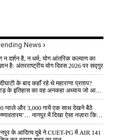
rending News
ग न दर्शन है, न धर्म; योग आंतरिक कल्याण का
ज्ञान है: अंतरराष्ट्रीय योग दिवस 2026 पर सद्गुर
्दीघाटी के बाद कहाँ रहे थे महाराणा प्रताप?
वाड़ के इतिहास का वह अनकहा अध्याय जो आज
 कोल्यारी में जीवित है
0 ग्वाले और 3,000 गायें एक साथ देखने बैठे
ृष्णावतारम’… नागपुर में दिखा ऐसा नज़ारा कि
ग बोले, “ऐसा तो सिर्फ़ कृष्ण ही कर सकते हैं”
नपुर के आदित्य दुबे ने CUET-PG में AIR 141
सिल कर बढ़ाया शहर का मान