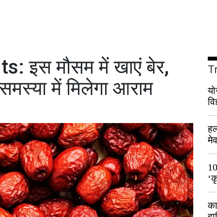
: इस मौसम में खाएं बेर,
T
मस्या में मिलेगा आराम
यो
वि
हल
मे
भी
10
‘क
लो
का
हा