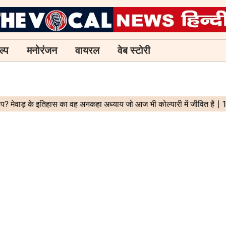
ल्प
मनोरंजन
वायरल
वेब स्टोरी