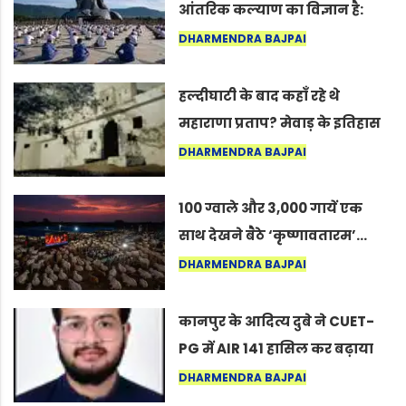
आंतरिक कल्याण का विज्ञान है:
अंतरराष्ट्रीय योग दिवस 2026 पर
DHARMENDRA BAJPAI
सद्गुर
हल्दीघाटी के बाद कहाँ रहे थे
महाराणा प्रताप? मेवाड़ के इतिहास
का वह अनकहा अध्याय जो आज भी
DHARMENDRA BAJPAI
कोल्यारी में जीवित है
100 ग्वाले और 3,000 गायें एक
साथ देखने बैठे ‘कृष्णावतारम’…
नागपुर में दिखा ऐसा नज़ारा कि
DHARMENDRA BAJPAI
लोग बोले, “ऐसा तो सिर्फ़ कृष्ण ही
कर सकते हैं”
कानपुर के आदित्य दुबे ने CUET-
PG में AIR 141 हासिल कर बढ़ाया
शहर का मान
DHARMENDRA BAJPAI