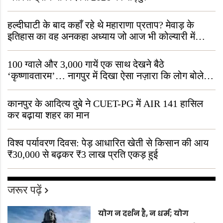
हल्दीघाटी के बाद कहाँ रहे थे महाराणा प्रताप? मेवाड़ के
इतिहास का वह अनकहा अध्याय जो आज भी कोल्यारी में
जीवित है
100 ग्वाले और 3,000 गायें एक साथ देखने बैठे
‘कृष्णावतारम’… नागपुर में दिखा ऐसा नज़ारा कि लोग बोले,
“ऐसा तो सिर्फ़ कृष्ण ही कर सकते हैं”
कानपुर के आदित्य दुबे ने CUET-PG में AIR 141 हासिल
कर बढ़ाया शहर का मान
विश्व पर्यावरण दिवस: पेड़ आधारित खेती से किसान की आय
₹30,000 से बढ़कर ₹3 लाख प्रति एकड़ हुई
जरूर पढ़ें
योग न दर्शन है, न धर्म; योग