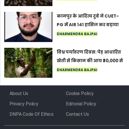
लोग बोले, “ऐसा तो सिर्फ़ कृष्ण ही
कर सकते हैं”
कानपुर के आदित्य दुबे ने CUET-
PG में AIR 141 हासिल कर बढ़ाया
शहर का मान
DHARMENDRA BAJPAI
विश्व पर्यावरण दिवस: पेड़ आधारित
खेती से किसान की आय ₹30,000 से
बढ़कर ₹3 लाख प्रति एकड़ हुई
DHARMENDRA BAJPAI
About Us
Cookie Policy
Privacy Policy
Editorial Policy
DNPA Code Of Ethics
Contact Us