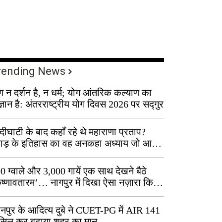
rending News
ग न दर्शन है, न धर्म; योग आंतरिक कल्याण का
ज्ञान है: अंतरराष्ट्रीय योग दिवस 2026 पर सद्गुर
्दीघाटी के बाद कहाँ रहे थे महाराणा प्रताप?
वाड़ के इतिहास का वह अनकहा अध्याय जो आज
 कोल्यारी में जीवित है
0 ग्वाले और 3,000 गायें एक साथ देखने बैठे
ृष्णावतारम’… नागपुर में दिखा ऐसा नज़ारा कि
ग बोले, “ऐसा तो सिर्फ़ कृष्ण ही कर सकते हैं”
नपुर के आदित्य दुबे ने CUET-PG में AIR 141
सिल कर बढ़ाया शहर का मान