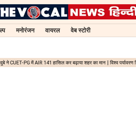
ल्प
मनोरंजन
वायरल
वेब स्टोरी