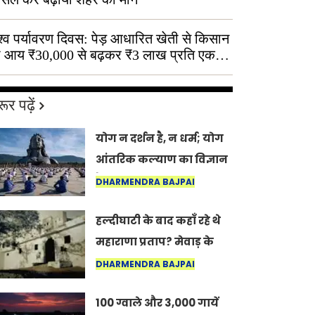
श्व पर्यावरण दिवस: पेड़ आधारित खेती से किसान
 आय ₹30,000 से बढ़कर ₹3 लाख प्रति एकड़
ूर पढ़ें
योग न दर्शन है, न धर्म; योग
आंतरिक कल्याण का विज्ञान
है: अंतरराष्ट्रीय योग दिवस
DHARMENDRA BAJPAI
2026 पर सद्गुर
हल्दीघाटी के बाद कहाँ रहे थे
महाराणा प्रताप? मेवाड़ के
इतिहास का वह अनकहा
DHARMENDRA BAJPAI
अध्याय जो आज भी कोल्यारी
100 ग्वाले और 3,000 गायें
में जीवित है