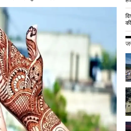
वि
की
हुई
जर