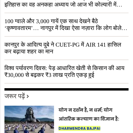
इतिहास का वह अनकहा अध्याय जो आज भी कोल्यारी में
जीवित है
100 ग्वाले और 3,000 गायें एक साथ देखने बैठे
‘कृष्णावतारम’… नागपुर में दिखा ऐसा नज़ारा कि लोग बोले,
“ऐसा तो सिर्फ़ कृष्ण ही कर सकते हैं”
कानपुर के आदित्य दुबे ने CUET-PG में AIR 141 हासिल
कर बढ़ाया शहर का मान
विश्व पर्यावरण दिवस: पेड़ आधारित खेती से किसान की आय
₹30,000 से बढ़कर ₹3 लाख प्रति एकड़ हुई
जरूर पढ़ें
योग न दर्शन है, न धर्म; योग
आंतरिक कल्याण का विज्ञान है:
अंतरराष्ट्रीय योग दिवस 2026 पर
DHARMENDRA BAJPAI