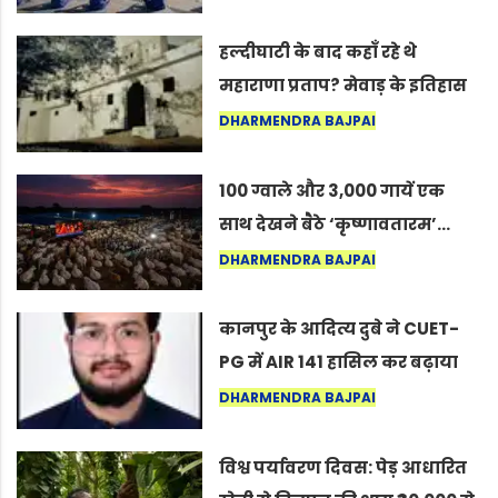
सद्गुर
हल्दीघाटी के बाद कहाँ रहे थे
महाराणा प्रताप? मेवाड़ के इतिहास
का वह अनकहा अध्याय जो आज भी
DHARMENDRA BAJPAI
कोल्यारी में जीवित है
100 ग्वाले और 3,000 गायें एक
साथ देखने बैठे ‘कृष्णावतारम’…
नागपुर में दिखा ऐसा नज़ारा कि
DHARMENDRA BAJPAI
लोग बोले, “ऐसा तो सिर्फ़ कृष्ण ही
कर सकते हैं”
कानपुर के आदित्य दुबे ने CUET-
PG में AIR 141 हासिल कर बढ़ाया
शहर का मान
DHARMENDRA BAJPAI
विश्व पर्यावरण दिवस: पेड़ आधारित