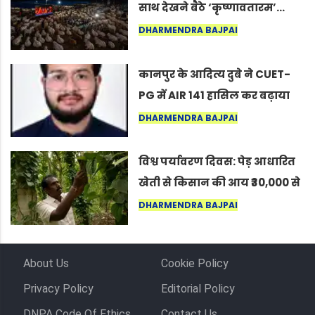
साथ देखने बैठे ‘कृष्णावतारम’…
नागपुर में दिखा ऐसा नज़ारा कि
DHARMENDRA BAJPAI
लोग बोले, “ऐसा तो सिर्फ़ कृष्ण ही
कर सकते हैं”
कानपुर के आदित्य दुबे ने CUET-
PG में AIR 141 हासिल कर बढ़ाया
शहर का मान
DHARMENDRA BAJPAI
विश्व पर्यावरण दिवस: पेड़ आधारित
खेती से किसान की आय ₹30,000 से
बढ़कर ₹3 लाख प्रति एकड़ हुई
DHARMENDRA BAJPAI
About Us
Cookie Policy
Privacy Policy
Editorial Policy
DNPA Code Of Ethics
Contact Us