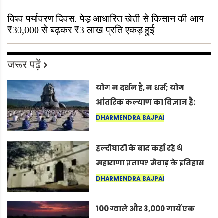
विश्व पर्यावरण दिवस: पेड़ आधारित खेती से किसान की आय
₹30,000 से बढ़कर ₹3 लाख प्रति एकड़ हुई
जरूर पढ़ें
योग न दर्शन है, न धर्म; योग
आंतरिक कल्याण का विज्ञान है:
अंतरराष्ट्रीय योग दिवस 2026 पर
DHARMENDRA BAJPAI
सद्गुर
हल्दीघाटी के बाद कहाँ रहे थे
महाराणा प्रताप? मेवाड़ के इतिहास
का वह अनकहा अध्याय जो आज भी
DHARMENDRA BAJPAI
कोल्यारी में जीवित है
100 ग्वाले और 3,000 गायें एक