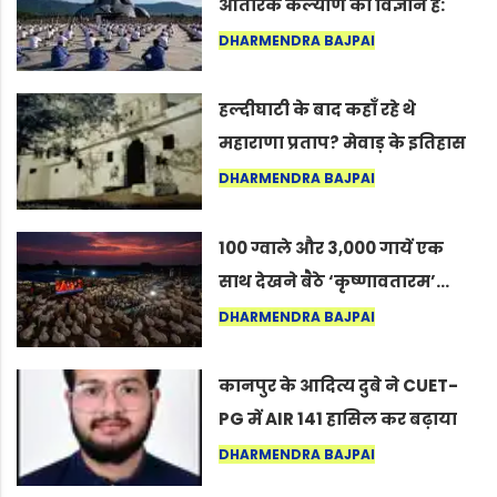
आंतरिक कल्याण का विज्ञान है:
अंतरराष्ट्रीय योग दिवस 2026 पर
DHARMENDRA BAJPAI
सद्गुर
हल्दीघाटी के बाद कहाँ रहे थे
महाराणा प्रताप? मेवाड़ के इतिहास
का वह अनकहा अध्याय जो आज भी
DHARMENDRA BAJPAI
कोल्यारी में जीवित है
100 ग्वाले और 3,000 गायें एक
साथ देखने बैठे ‘कृष्णावतारम’…
नागपुर में दिखा ऐसा नज़ारा कि
DHARMENDRA BAJPAI
लोग बोले, “ऐसा तो सिर्फ़ कृष्ण ही
कर सकते हैं”
कानपुर के आदित्य दुबे ने CUET-
PG में AIR 141 हासिल कर बढ़ाया
शहर का मान
DHARMENDRA BAJPAI