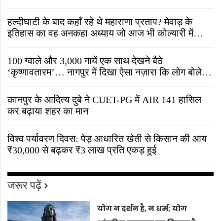
हल्दीघाटी के बाद कहाँ रहे थे महाराणा प्रताप? मेवाड़ के
इतिहास का वह अनकहा अध्याय जो आज भी कोल्यारी में
जीवित है
100 ग्वाले और 3,000 गायें एक साथ देखने बैठे
‘कृष्णावतारम’… नागपुर में दिखा ऐसा नज़ारा कि लोग बोले,
“ऐसा तो सिर्फ़ कृष्ण ही कर सकते हैं”
कानपुर के आदित्य दुबे ने CUET-PG में AIR 141 हासिल
कर बढ़ाया शहर का मान
विश्व पर्यावरण दिवस: पेड़ आधारित खेती से किसान की आय
₹30,000 से बढ़कर ₹3 लाख प्रति एकड़ हुई
जरूर पढ़ें
योग न दर्शन है, न धर्म; योग