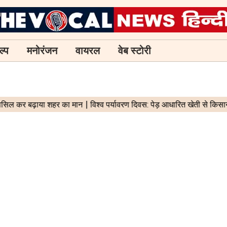
ल्प
मनोरंजन
वायरल
वेब स्टोरी