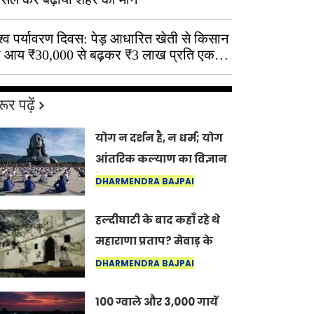
श्व पर्यावरण दिवस: पेड़ आधारित खेती से किसान
 आय ₹30,000 से बढ़कर ₹3 लाख प्रति एकड़
ूर पढ़ें
योग न दर्शन है, न धर्म; योग
आंतरिक कल्याण का विज्ञान
है: अंतरराष्ट्रीय योग दिवस
DHARMENDRA BAJPAI
2026 पर सद्गुर
हल्दीघाटी के बाद कहाँ रहे थे
महाराणा प्रताप? मेवाड़ के
इतिहास का वह अनकहा
DHARMENDRA BAJPAI
अध्याय जो आज भी कोल्यारी
100 ग्वाले और 3,000 गायें
में जीवित है