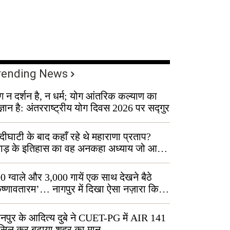
rending News
ग न दर्शन है, न धर्म; योग आंतरिक कल्याण का
ज्ञान है: अंतरराष्ट्रीय योग दिवस 2026 पर सद्गुर
्दीघाटी के बाद कहाँ रहे थे महाराणा प्रताप?
वाड़ के इतिहास का वह अनकहा अध्याय जो आज
 कोल्यारी में जीवित है
0 ग्वाले और 3,000 गायें एक साथ देखने बैठे
ृष्णावतारम’… नागपुर में दिखा ऐसा नज़ारा कि
ग बोले, “ऐसा तो सिर्फ़ कृष्ण ही कर सकते हैं”
नपुर के आदित्य दुबे ने CUET-PG में AIR 141
सिल कर बढ़ाया शहर का मान