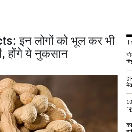
s: इन लोगों को भूल कर भी
T
, होंगे ये नुकसान
यो
वि
हल
मे
भी
10
‘क
लो
का
हा