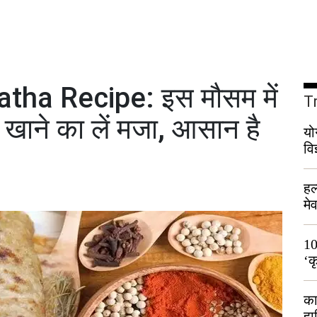
ha Recipe: इस मौसम में
T
खाने का लें मजा, आसान है
यो
वि
हल
मे
भी
10
‘क
लो
का
हा