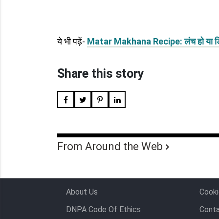
ये भी पढ़ें-
Matar Makhana Recipe: लंच हो या डिनर
Share this story
From Around the Web
About Us
Cooki
DNPA Code Of Ethics
Conta