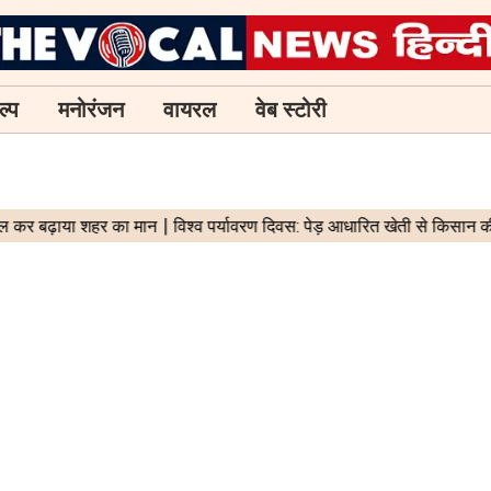
ल्प
मनोरंजन
वायरल
वेब स्टोरी