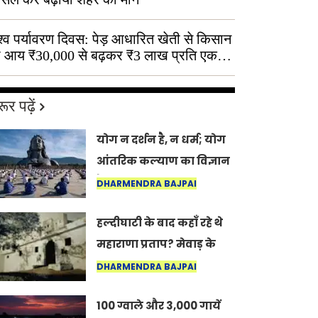
श्व पर्यावरण दिवस: पेड़ आधारित खेती से किसान
 आय ₹30,000 से बढ़कर ₹3 लाख प्रति एकड़
ूर पढ़ें
योग न दर्शन है, न धर्म; योग
आंतरिक कल्याण का विज्ञान
है: अंतरराष्ट्रीय योग दिवस
DHARMENDRA BAJPAI
2026 पर सद्गुर
हल्दीघाटी के बाद कहाँ रहे थे
महाराणा प्रताप? मेवाड़ के
इतिहास का वह अनकहा
DHARMENDRA BAJPAI
अध्याय जो आज भी कोल्यारी
100 ग्वाले और 3,000 गायें
में जीवित है