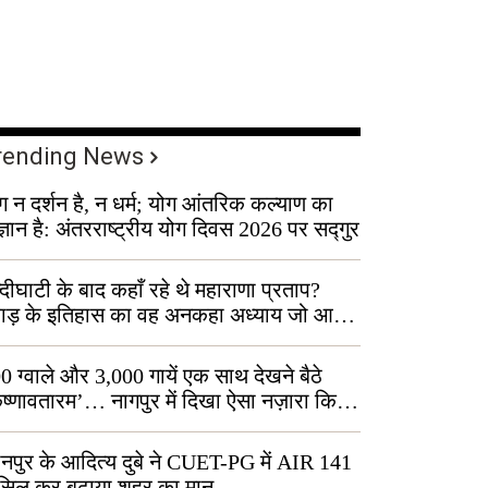
rending News
ग न दर्शन है, न धर्म; योग आंतरिक कल्याण का
ज्ञान है: अंतरराष्ट्रीय योग दिवस 2026 पर सद्गुर
्दीघाटी के बाद कहाँ रहे थे महाराणा प्रताप?
वाड़ के इतिहास का वह अनकहा अध्याय जो आज
 कोल्यारी में जीवित है
0 ग्वाले और 3,000 गायें एक साथ देखने बैठे
ृष्णावतारम’… नागपुर में दिखा ऐसा नज़ारा कि
ग बोले, “ऐसा तो सिर्फ़ कृष्ण ही कर सकते हैं”
नपुर के आदित्य दुबे ने CUET-PG में AIR 141
सिल कर बढ़ाया शहर का मान