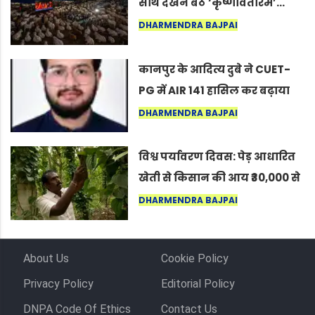
साथ देखने बैठे ‘कृष्णावतारम’…
नागपुर में दिखा ऐसा नज़ारा कि
DHARMENDRA BAJPAI
लोग बोले, “ऐसा तो सिर्फ़ कृष्ण ही
कर सकते हैं”
कानपुर के आदित्य दुबे ने CUET-
PG में AIR 141 हासिल कर बढ़ाया
शहर का मान
DHARMENDRA BAJPAI
विश्व पर्यावरण दिवस: पेड़ आधारित
खेती से किसान की आय ₹30,000 से
बढ़कर ₹3 लाख प्रति एकड़ हुई
DHARMENDRA BAJPAI
About Us
Cookie Policy
Privacy Policy
Editorial Policy
DNPA Code Of Ethics
Contact Us