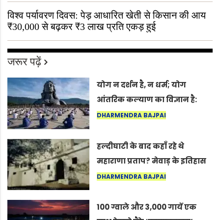
विश्व पर्यावरण दिवस: पेड़ आधारित खेती से किसान की आय
₹30,000 से बढ़कर ₹3 लाख प्रति एकड़ हुई
जरूर पढ़ें
योग न दर्शन है, न धर्म; योग
आंतरिक कल्याण का विज्ञान है:
अंतरराष्ट्रीय योग दिवस 2026 पर
DHARMENDRA BAJPAI
सद्गुर
हल्दीघाटी के बाद कहाँ रहे थे
महाराणा प्रताप? मेवाड़ के इतिहास
का वह अनकहा अध्याय जो आज भी
DHARMENDRA BAJPAI
कोल्यारी में जीवित है
100 ग्वाले और 3,000 गायें एक