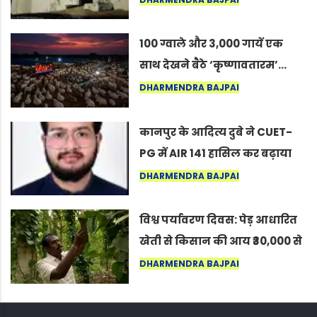
कोल्यारी में जीवित है
100 ग्वाले और 3,000 गायें एक
साथ देखने बैठे ‘कृष्णावतारम’…
नागपुर में दिखा ऐसा नज़ारा कि
DHARMENDRA BAJPAI
लोग बोले, “ऐसा तो सिर्फ़ कृष्ण ही
कर सकते हैं”
कानपुर के आदित्य दुबे ने CUET-
PG में AIR 141 हासिल कर बढ़ाया
शहर का मान
DHARMENDRA BAJPAI
विश्व पर्यावरण दिवस: पेड़ आधारित
खेती से किसान की आय ₹30,000 से
बढ़कर ₹3 लाख प्रति एकड़ हुई
DHARMENDRA BAJPAI