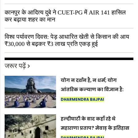
“ऐसा तो सिर्फ़ कृष्ण ही कर सकते हैं”
कानपुर के आदित्य दुबे ने CUET-PG में AIR 141 हासिल
कर बढ़ाया शहर का मान
विश्व पर्यावरण दिवस: पेड़ आधारित खेती से किसान की आय
₹30,000 से बढ़कर ₹3 लाख प्रति एकड़ हुई
जरूर पढ़ें
योग न दर्शन है, न धर्म; योग
आंतरिक कल्याण का विज्ञान है:
अंतरराष्ट्रीय योग दिवस 2026 पर
DHARMENDRA BAJPAI
सद्गुर
हल्दीघाटी के बाद कहाँ रहे थे
महाराणा प्रताप? मेवाड़ के इतिहास
का वह अनकहा अध्याय जो आज भी
DHARMENDRA BAJPAI