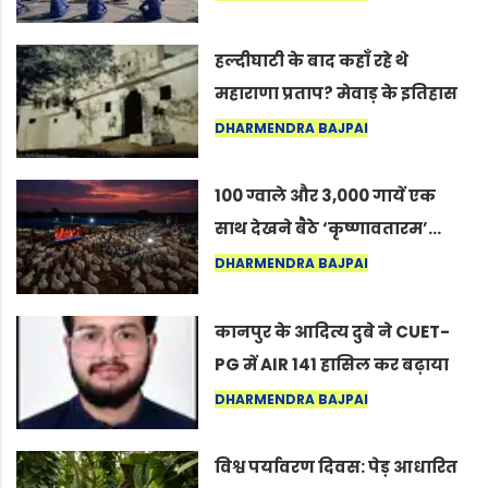
सद्गुर
हल्दीघाटी के बाद कहाँ रहे थे
महाराणा प्रताप? मेवाड़ के इतिहास
का वह अनकहा अध्याय जो आज भी
DHARMENDRA BAJPAI
कोल्यारी में जीवित है
100 ग्वाले और 3,000 गायें एक
साथ देखने बैठे ‘कृष्णावतारम’…
नागपुर में दिखा ऐसा नज़ारा कि
DHARMENDRA BAJPAI
लोग बोले, “ऐसा तो सिर्फ़ कृष्ण ही
कर सकते हैं”
कानपुर के आदित्य दुबे ने CUET-
PG में AIR 141 हासिल कर बढ़ाया
शहर का मान
DHARMENDRA BAJPAI
विश्व पर्यावरण दिवस: पेड़ आधारित