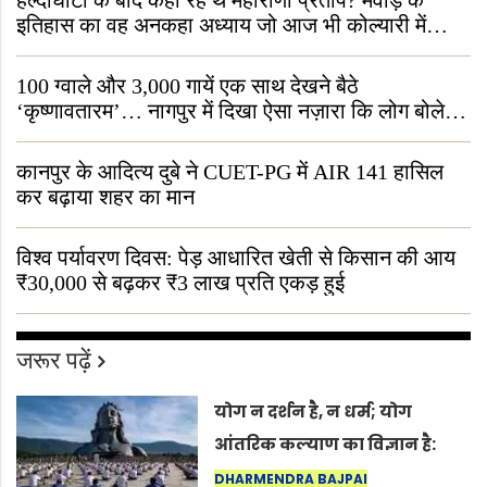
हल्दीघाटी के बाद कहाँ रहे थे महाराणा प्रताप? मेवाड़ के
इतिहास का वह अनकहा अध्याय जो आज भी कोल्यारी में
जीवित है
100 ग्वाले और 3,000 गायें एक साथ देखने बैठे
‘कृष्णावतारम’… नागपुर में दिखा ऐसा नज़ारा कि लोग बोले,
“ऐसा तो सिर्फ़ कृष्ण ही कर सकते हैं”
कानपुर के आदित्य दुबे ने CUET-PG में AIR 141 हासिल
कर बढ़ाया शहर का मान
विश्व पर्यावरण दिवस: पेड़ आधारित खेती से किसान की आय
₹30,000 से बढ़कर ₹3 लाख प्रति एकड़ हुई
जरूर पढ़ें
योग न दर्शन है, न धर्म; योग
आंतरिक कल्याण का विज्ञान है:
अंतरराष्ट्रीय योग दिवस 2026 पर
DHARMENDRA BAJPAI