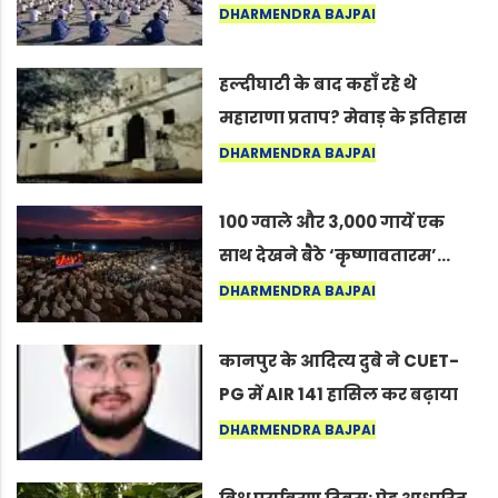
अंतरराष्ट्रीय योग दिवस 2026 पर
DHARMENDRA BAJPAI
सद्गुर
हल्दीघाटी के बाद कहाँ रहे थे
महाराणा प्रताप? मेवाड़ के इतिहास
का वह अनकहा अध्याय जो आज भी
DHARMENDRA BAJPAI
कोल्यारी में जीवित है
100 ग्वाले और 3,000 गायें एक
साथ देखने बैठे ‘कृष्णावतारम’…
नागपुर में दिखा ऐसा नज़ारा कि
DHARMENDRA BAJPAI
लोग बोले, “ऐसा तो सिर्फ़ कृष्ण ही
कर सकते हैं”
कानपुर के आदित्य दुबे ने CUET-
PG में AIR 141 हासिल कर बढ़ाया
शहर का मान
DHARMENDRA BAJPAI