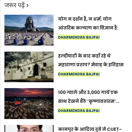
जरूर पढ़ें
योग न दर्शन है, न धर्म; योग
आंतरिक कल्याण का विज्ञान है:
अंतरराष्ट्रीय योग दिवस 2026 पर
DHARMENDRA BAJPAI
सद्गुर
हल्दीघाटी के बाद कहाँ रहे थे
महाराणा प्रताप? मेवाड़ के इतिहास
का वह अनकहा अध्याय जो आज भी
DHARMENDRA BAJPAI
कोल्यारी में जीवित है
100 ग्वाले और 3,000 गायें एक
साथ देखने बैठे ‘कृष्णावतारम’…
नागपुर में दिखा ऐसा नज़ारा कि
DHARMENDRA BAJPAI
लोग बोले, “ऐसा तो सिर्फ़ कृष्ण ही
कर सकते हैं”
कानपुर के आदित्य दुबे ने CUET-