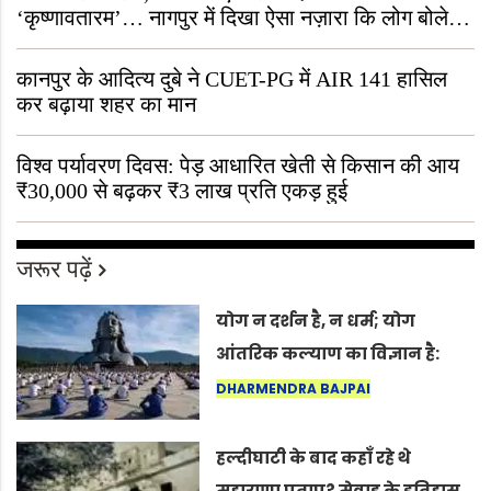
‘कृष्णावतारम’… नागपुर में दिखा ऐसा नज़ारा कि लोग बोले,
“ऐसा तो सिर्फ़ कृष्ण ही कर सकते हैं”
कानपुर के आदित्य दुबे ने CUET-PG में AIR 141 हासिल
कर बढ़ाया शहर का मान
विश्व पर्यावरण दिवस: पेड़ आधारित खेती से किसान की आय
₹30,000 से बढ़कर ₹3 लाख प्रति एकड़ हुई
जरूर पढ़ें
योग न दर्शन है, न धर्म; योग
आंतरिक कल्याण का विज्ञान है:
अंतरराष्ट्रीय योग दिवस 2026 पर
DHARMENDRA BAJPAI
सद्गुर
हल्दीघाटी के बाद कहाँ रहे थे
महाराणा प्रताप? मेवाड़ के इतिहास