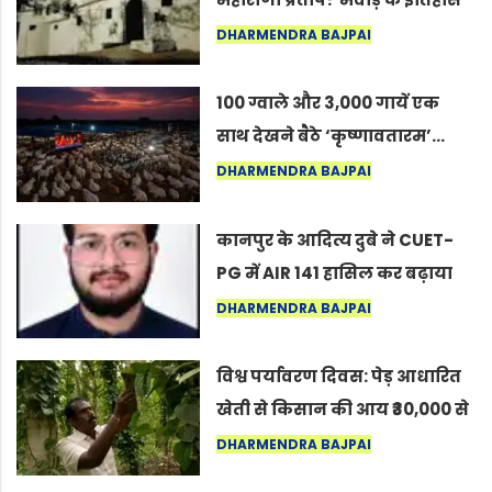
का वह अनकहा अध्याय जो आज भी
DHARMENDRA BAJPAI
कोल्यारी में जीवित है
100 ग्वाले और 3,000 गायें एक
साथ देखने बैठे ‘कृष्णावतारम’…
नागपुर में दिखा ऐसा नज़ारा कि
DHARMENDRA BAJPAI
लोग बोले, “ऐसा तो सिर्फ़ कृष्ण ही
कर सकते हैं”
कानपुर के आदित्य दुबे ने CUET-
PG में AIR 141 हासिल कर बढ़ाया
शहर का मान
DHARMENDRA BAJPAI
विश्व पर्यावरण दिवस: पेड़ आधारित
खेती से किसान की आय ₹30,000 से
बढ़कर ₹3 लाख प्रति एकड़ हुई
DHARMENDRA BAJPAI