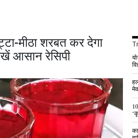
टा-मीठा शरबत कर देगा
T
खें आसान रेसिपी
यो
वि
हल
मे
भी
10
‘क
लो
का
हा