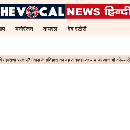
ल्प
मनोरंजन
वायरल
वेब स्टोरी