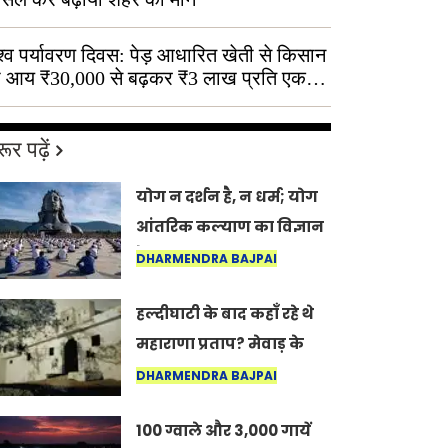
श्व पर्यावरण दिवस: पेड़ आधारित खेती से किसान
 आय ₹30,000 से बढ़कर ₹3 लाख प्रति एकड़
ूर पढ़ें
योग न दर्शन है, न धर्म; योग
आंतरिक कल्याण का विज्ञान
है: अंतरराष्ट्रीय योग दिवस
DHARMENDRA BAJPAI
2026 पर सद्गुर
हल्दीघाटी के बाद कहाँ रहे थे
महाराणा प्रताप? मेवाड़ के
इतिहास का वह अनकहा
DHARMENDRA BAJPAI
अध्याय जो आज भी कोल्यारी
100 ग्वाले और 3,000 गायें
में जीवित है