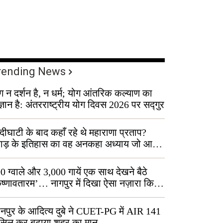
rending News
ग न दर्शन है, न धर्म; योग आंतरिक कल्याण का
ज्ञान है: अंतरराष्ट्रीय योग दिवस 2026 पर सद्गुर
्दीघाटी के बाद कहाँ रहे थे महाराणा प्रताप?
वाड़ के इतिहास का वह अनकहा अध्याय जो आज
 कोल्यारी में जीवित है
0 ग्वाले और 3,000 गायें एक साथ देखने बैठे
ृष्णावतारम’… नागपुर में दिखा ऐसा नज़ारा कि
ग बोले, “ऐसा तो सिर्फ़ कृष्ण ही कर सकते हैं”
नपुर के आदित्य दुबे ने CUET-PG में AIR 141
सिल कर बढ़ाया शहर का मान