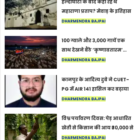
हल्दीघाटी के बाद कहाँ रहे थे
महाराणा प्रताप? मेवाड़ के इतिहास
का वह अनकहा अध्याय जो आज भी
DHARMENDRA BAJPAI
कोल्यारी में जीवित है
100 ग्वाले और 3,000 गायें एक
साथ देखने बैठे ‘कृष्णावतारम’…
नागपुर में दिखा ऐसा नज़ारा कि
DHARMENDRA BAJPAI
लोग बोले, “ऐसा तो सिर्फ़ कृष्ण ही
कर सकते हैं”
कानपुर के आदित्य दुबे ने CUET-
PG में AIR 141 हासिल कर बढ़ाया
शहर का मान
DHARMENDRA BAJPAI
विश्व पर्यावरण दिवस: पेड़ आधारित
खेती से किसान की आय ₹30,000 से
बढ़कर ₹3 लाख प्रति एकड़ हुई
DHARMENDRA BAJPAI