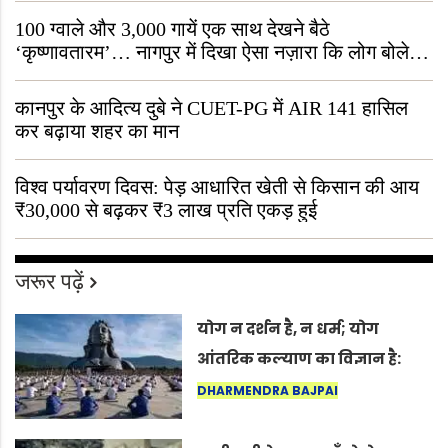
100 ग्वाले और 3,000 गायें एक साथ देखने बैठे
‘कृष्णावतारम’… नागपुर में दिखा ऐसा नज़ारा कि लोग बोले,
“ऐसा तो सिर्फ़ कृष्ण ही कर सकते हैं”
कानपुर के आदित्य दुबे ने CUET-PG में AIR 141 हासिल
कर बढ़ाया शहर का मान
विश्व पर्यावरण दिवस: पेड़ आधारित खेती से किसान की आय
₹30,000 से बढ़कर ₹3 लाख प्रति एकड़ हुई
जरूर पढ़ें
योग न दर्शन है, न धर्म; योग
आंतरिक कल्याण का विज्ञान है:
अंतरराष्ट्रीय योग दिवस 2026 पर
DHARMENDRA BAJPAI
सद्गुर