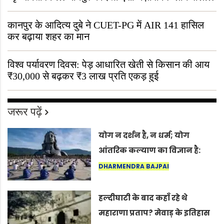
“ऐसा तो सिर्फ़ कृष्ण ही कर सकते हैं”
कानपुर के आदित्य दुबे ने CUET-PG में AIR 141 हासिल
कर बढ़ाया शहर का मान
विश्व पर्यावरण दिवस: पेड़ आधारित खेती से किसान की आय
₹30,000 से बढ़कर ₹3 लाख प्रति एकड़ हुई
जरूर पढ़ें
योग न दर्शन है, न धर्म; योग
आंतरिक कल्याण का विज्ञान है:
अंतरराष्ट्रीय योग दिवस 2026 पर
DHARMENDRA BAJPAI
सद्गुर
हल्दीघाटी के बाद कहाँ रहे थे
महाराणा प्रताप? मेवाड़ के इतिहास