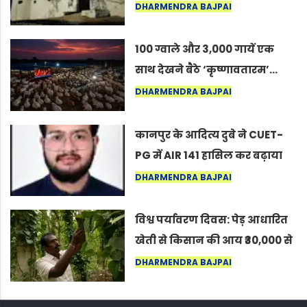
का वह अनकहा अध्याय जो आज भी
DHARMENDRA BAJPAI
कोल्यारी में जीवित है
100 ग्वाले और 3,000 गायें एक
साथ देखने बैठे ‘कृष्णावतारम’…
नागपुर में दिखा ऐसा नज़ारा कि
DHARMENDRA BAJPAI
लोग बोले, “ऐसा तो सिर्फ़ कृष्ण ही
कर सकते हैं”
कानपुर के आदित्य दुबे ने CUET-
PG में AIR 141 हासिल कर बढ़ाया
शहर का मान
DHARMENDRA BAJPAI
विश्व पर्यावरण दिवस: पेड़ आधारित
खेती से किसान की आय ₹30,000 से
बढ़कर ₹3 लाख प्रति एकड़ हुई
DHARMENDRA BAJPAI