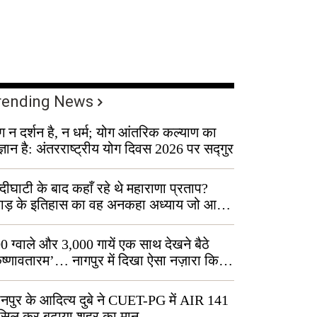
rending News
ग न दर्शन है, न धर्म; योग आंतरिक कल्याण का
ज्ञान है: अंतरराष्ट्रीय योग दिवस 2026 पर सद्गुर
्दीघाटी के बाद कहाँ रहे थे महाराणा प्रताप?
वाड़ के इतिहास का वह अनकहा अध्याय जो आज
 कोल्यारी में जीवित है
0 ग्वाले और 3,000 गायें एक साथ देखने बैठे
ृष्णावतारम’… नागपुर में दिखा ऐसा नज़ारा कि
ग बोले, “ऐसा तो सिर्फ़ कृष्ण ही कर सकते हैं”
नपुर के आदित्य दुबे ने CUET-PG में AIR 141
सिल कर बढ़ाया शहर का मान