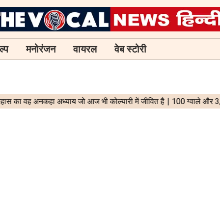
ल्प
मनोरंजन
वायरल
वेब स्टोरी