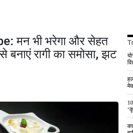
: मन भी भरेगा और सेहत
T
से बनाएं रागी का समोसा, झट
यो
वि
हल
मे
भी
10
‘क
लो
का
हा