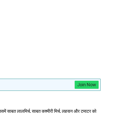
Join Now
उसमें साबुत लालमिर्च, साबुत कश्मीरी मिर्च, लहसुन और टमाटर को