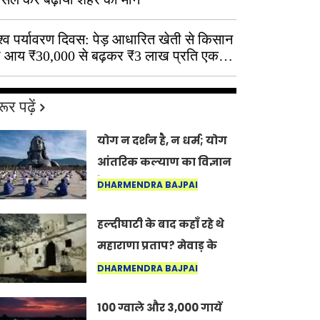
श्व पर्यावरण दिवस: पेड़ आधारित खेती से किसान
 आय ₹30,000 से बढ़कर ₹3 लाख प्रति एकड़
ूर पढ़ें
योग न दर्शन है, न धर्म; योग
आंतरिक कल्याण का विज्ञान
है: अंतरराष्ट्रीय योग दिवस
DHARMENDRA BAJPAI
2026 पर सद्गुर
हल्दीघाटी के बाद कहाँ रहे थे
महाराणा प्रताप? मेवाड़ के
इतिहास का वह अनकहा
DHARMENDRA BAJPAI
अध्याय जो आज भी कोल्यारी
100 ग्वाले और 3,000 गायें
में जीवित है