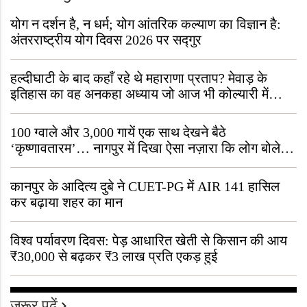
योग न दर्शन है, न धर्म; योग आंतरिक कल्याण का विज्ञान है:
अंतरराष्ट्रीय योग दिवस 2026 पर सद्गुर
हल्दीघाटी के बाद कहाँ रहे थे महाराणा प्रताप? मेवाड़ के
इतिहास का वह अनकहा अध्याय जो आज भी कोल्यारी में
जीवित है
100 ग्वाले और 3,000 गायें एक साथ देखने बैठे
‘कृष्णावतारम’… नागपुर में दिखा ऐसा नज़ारा कि लोग बोले,
“ऐसा तो सिर्फ़ कृष्ण ही कर सकते हैं”
कानपुर के आदित्य दुबे ने CUET-PG में AIR 141 हासिल
कर बढ़ाया शहर का मान
विश्व पर्यावरण दिवस: पेड़ आधारित खेती से किसान की आय
₹30,000 से बढ़कर ₹3 लाख प्रति एकड़ हुई
जरूर पढ़ें