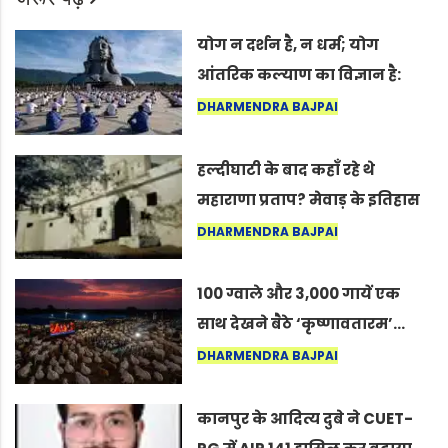
योग न दर्शन है, न धर्म; योग
आंतरिक कल्याण का विज्ञान है:
अंतरराष्ट्रीय योग दिवस 2026 पर
DHARMENDRA BAJPAI
सद्गुर
हल्दीघाटी के बाद कहाँ रहे थे
महाराणा प्रताप? मेवाड़ के इतिहास
का वह अनकहा अध्याय जो आज भी
DHARMENDRA BAJPAI
कोल्यारी में जीवित है
100 ग्वाले और 3,000 गायें एक
साथ देखने बैठे ‘कृष्णावतारम’…
नागपुर में दिखा ऐसा नज़ारा कि
DHARMENDRA BAJPAI
लोग बोले, “ऐसा तो सिर्फ़ कृष्ण ही
कर सकते हैं”
कानपुर के आदित्य दुबे ने CUET-