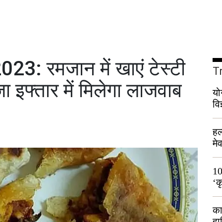
: रमजान में खाएं टेस्टी
T
 इफ्तार में मिलेगा लाजवाब
यो
वि
हल
मे
भी
10
‘क
लो
का
हा