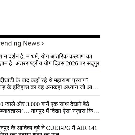
rending News
ग न दर्शन है, न धर्म; योग आंतरिक कल्याण का
ज्ञान है: अंतरराष्ट्रीय योग दिवस 2026 पर सद्गुर
्दीघाटी के बाद कहाँ रहे थे महाराणा प्रताप?
वाड़ के इतिहास का वह अनकहा अध्याय जो आज
 कोल्यारी में जीवित है
0 ग्वाले और 3,000 गायें एक साथ देखने बैठे
ृष्णावतारम’… नागपुर में दिखा ऐसा नज़ारा कि
ग बोले, “ऐसा तो सिर्फ़ कृष्ण ही कर सकते हैं”
नपुर के आदित्य दुबे ने CUET-PG में AIR 141
सिल कर बढ़ाया शहर का मान