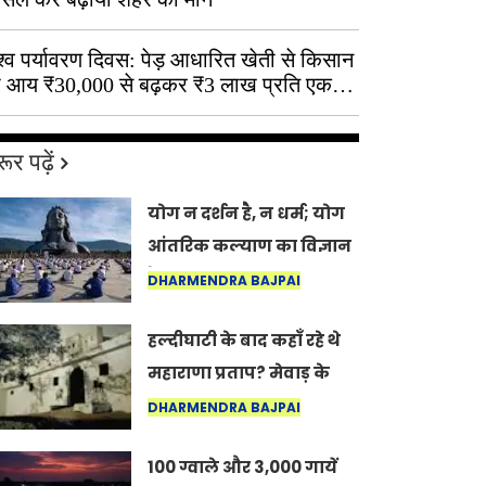
श्व पर्यावरण दिवस: पेड़ आधारित खेती से किसान
 आय ₹30,000 से बढ़कर ₹3 लाख प्रति एकड़
ूर पढ़ें
योग न दर्शन है, न धर्म; योग
आंतरिक कल्याण का विज्ञान
है: अंतरराष्ट्रीय योग दिवस
DHARMENDRA BAJPAI
2026 पर सद्गुर
हल्दीघाटी के बाद कहाँ रहे थे
महाराणा प्रताप? मेवाड़ के
इतिहास का वह अनकहा
DHARMENDRA BAJPAI
अध्याय जो आज भी कोल्यारी
100 ग्वाले और 3,000 गायें
में जीवित है