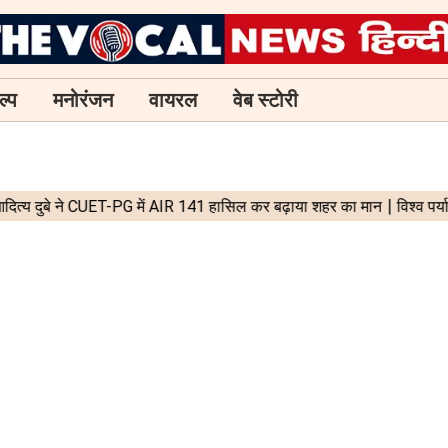
ल्प
मनोरंजन
वायरल
वेब स्टोरी