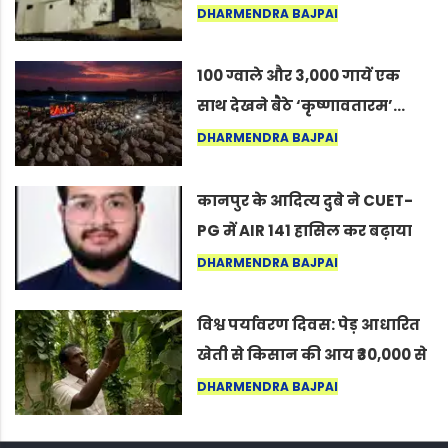
का वह अनकहा अध्याय जो आज भी
DHARMENDRA BAJPAI
कोल्यारी में जीवित है
100 ग्वाले और 3,000 गायें एक
साथ देखने बैठे ‘कृष्णावतारम’…
नागपुर में दिखा ऐसा नज़ारा कि
DHARMENDRA BAJPAI
लोग बोले, “ऐसा तो सिर्फ़ कृष्ण ही
कर सकते हैं”
कानपुर के आदित्य दुबे ने CUET-
PG में AIR 141 हासिल कर बढ़ाया
शहर का मान
DHARMENDRA BAJPAI
विश्व पर्यावरण दिवस: पेड़ आधारित
खेती से किसान की आय ₹30,000 से
बढ़कर ₹3 लाख प्रति एकड़ हुई
DHARMENDRA BAJPAI