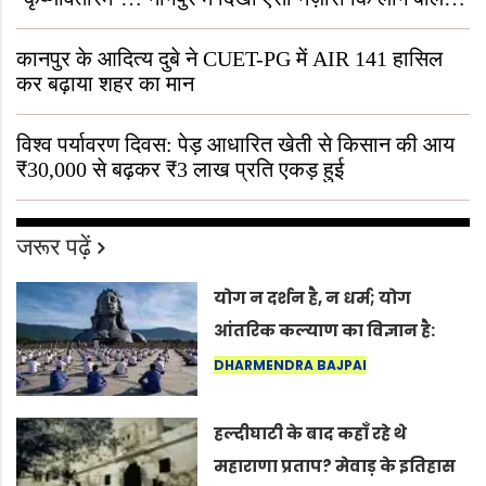
“ऐसा तो सिर्फ़ कृष्ण ही कर सकते हैं”
कानपुर के आदित्य दुबे ने CUET-PG में AIR 141 हासिल
कर बढ़ाया शहर का मान
विश्व पर्यावरण दिवस: पेड़ आधारित खेती से किसान की आय
₹30,000 से बढ़कर ₹3 लाख प्रति एकड़ हुई
जरूर पढ़ें
योग न दर्शन है, न धर्म; योग
आंतरिक कल्याण का विज्ञान है:
अंतरराष्ट्रीय योग दिवस 2026 पर
DHARMENDRA BAJPAI
सद्गुर
हल्दीघाटी के बाद कहाँ रहे थे
महाराणा प्रताप? मेवाड़ के इतिहास