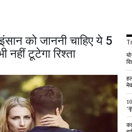
ंसान को जाननी चाहिए ये 5
T
ी नहीं टूटेगा रिश्ता
यो
वि
हल
मे
भी
10
‘क
लो
का
हा