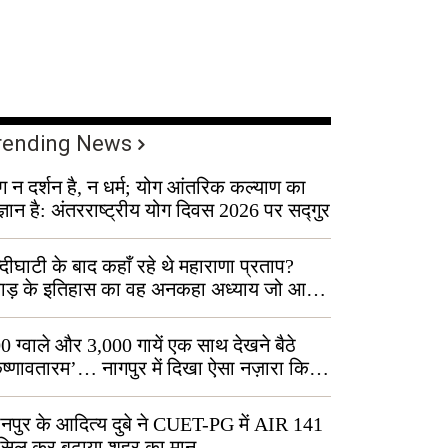
rending News
ग न दर्शन है, न धर्म; योग आंतरिक कल्याण का
ज्ञान है: अंतरराष्ट्रीय योग दिवस 2026 पर सद्गुर
्दीघाटी के बाद कहाँ रहे थे महाराणा प्रताप?
वाड़ के इतिहास का वह अनकहा अध्याय जो आज
 कोल्यारी में जीवित है
0 ग्वाले और 3,000 गायें एक साथ देखने बैठे
ृष्णावतारम’… नागपुर में दिखा ऐसा नज़ारा कि
ग बोले, “ऐसा तो सिर्फ़ कृष्ण ही कर सकते हैं”
नपुर के आदित्य दुबे ने CUET-PG में AIR 141
सिल कर बढ़ाया शहर का मान