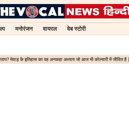
ल्प
मनोरंजन
वायरल
वेब स्टोरी