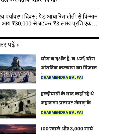
श्व पर्यावरण दिवस: पेड़ आधारित खेती से किसान
 आय ₹30,000 से बढ़कर ₹3 लाख प्रति एकड़
ूर पढ़ें
योग न दर्शन है, न धर्म; योग
आंतरिक कल्याण का विज्ञान
है: अंतरराष्ट्रीय योग दिवस
DHARMENDRA BAJPAI
2026 पर सद्गुर
हल्दीघाटी के बाद कहाँ रहे थे
महाराणा प्रताप? मेवाड़ के
इतिहास का वह अनकहा
DHARMENDRA BAJPAI
अध्याय जो आज भी कोल्यारी
100 ग्वाले और 3,000 गायें
में जीवित है