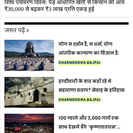
विश्व पर्यावरण दिवस: पेड़ आधारित खेती से किसान की आय
₹30,000 से बढ़कर ₹3 लाख प्रति एकड़ हुई
जरूर पढ़ें
योग न दर्शन है, न धर्म; योग
आंतरिक कल्याण का विज्ञान है:
अंतरराष्ट्रीय योग दिवस 2026 पर
DHARMENDRA BAJPAI
सद्गुर
हल्दीघाटी के बाद कहाँ रहे थे
महाराणा प्रताप? मेवाड़ के इतिहास
का वह अनकहा अध्याय जो आज भी
DHARMENDRA BAJPAI
कोल्यारी में जीवित है
100 ग्वाले और 3,000 गायें एक
साथ देखने बैठे ‘कृष्णावतारम’…