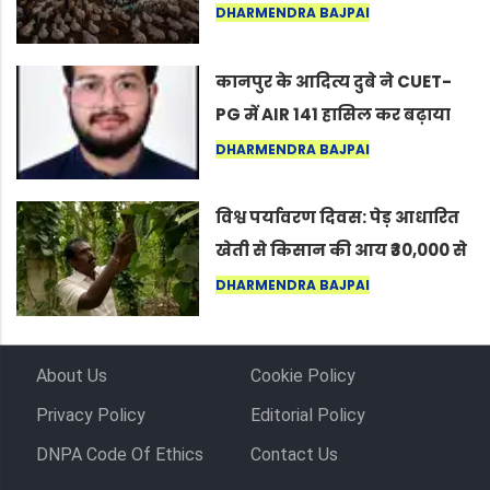
नागपुर में दिखा ऐसा नज़ारा कि
DHARMENDRA BAJPAI
लोग बोले, “ऐसा तो सिर्फ़ कृष्ण ही
कर सकते हैं”
कानपुर के आदित्य दुबे ने CUET-
PG में AIR 141 हासिल कर बढ़ाया
शहर का मान
DHARMENDRA BAJPAI
विश्व पर्यावरण दिवस: पेड़ आधारित
खेती से किसान की आय ₹30,000 से
बढ़कर ₹3 लाख प्रति एकड़ हुई
DHARMENDRA BAJPAI
About Us
Cookie Policy
Privacy Policy
Editorial Policy
DNPA Code Of Ethics
Contact Us