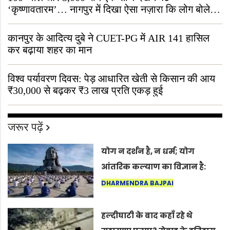
‘कृष्णावतारम’… नागपुर में दिखा ऐसा नज़ारा कि लोग बोले,
“ऐसा तो सिर्फ़ कृष्ण ही कर सकते हैं”
कानपुर के आदित्य दुबे ने CUET-PG में AIR 141 हासिल
कर बढ़ाया शहर का मान
विश्व पर्यावरण दिवस: पेड़ आधारित खेती से किसान की आय
₹30,000 से बढ़कर ₹3 लाख प्रति एकड़ हुई
जरूर पढ़ें
योग न दर्शन है, न धर्म; योग
आंतरिक कल्याण का विज्ञान है:
अंतरराष्ट्रीय योग दिवस 2026 पर
DHARMENDRA BAJPAI
सद्गुर
हल्दीघाटी के बाद कहाँ रहे थे