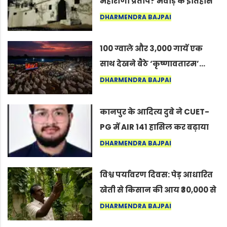
महाराणा प्रताप? मेवाड़ के इतिहास
का वह अनकहा अध्याय जो आज भी
DHARMENDRA BAJPAI
कोल्यारी में जीवित है
100 ग्वाले और 3,000 गायें एक
साथ देखने बैठे ‘कृष्णावतारम’…
नागपुर में दिखा ऐसा नज़ारा कि
DHARMENDRA BAJPAI
लोग बोले, “ऐसा तो सिर्फ़ कृष्ण ही
कर सकते हैं”
कानपुर के आदित्य दुबे ने CUET-
PG में AIR 141 हासिल कर बढ़ाया
शहर का मान
DHARMENDRA BAJPAI
विश्व पर्यावरण दिवस: पेड़ आधारित
खेती से किसान की आय ₹30,000 से
बढ़कर ₹3 लाख प्रति एकड़ हुई
DHARMENDRA BAJPAI