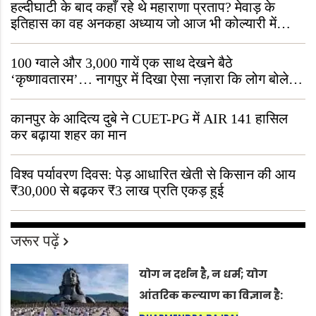
हल्दीघाटी के बाद कहाँ रहे थे महाराणा प्रताप? मेवाड़ के
इतिहास का वह अनकहा अध्याय जो आज भी कोल्यारी में
जीवित है
100 ग्वाले और 3,000 गायें एक साथ देखने बैठे
‘कृष्णावतारम’… नागपुर में दिखा ऐसा नज़ारा कि लोग बोले,
“ऐसा तो सिर्फ़ कृष्ण ही कर सकते हैं”
कानपुर के आदित्य दुबे ने CUET-PG में AIR 141 हासिल
कर बढ़ाया शहर का मान
विश्व पर्यावरण दिवस: पेड़ आधारित खेती से किसान की आय
₹30,000 से बढ़कर ₹3 लाख प्रति एकड़ हुई
जरूर पढ़ें
योग न दर्शन है, न धर्म; योग
आंतरिक कल्याण का विज्ञान है: