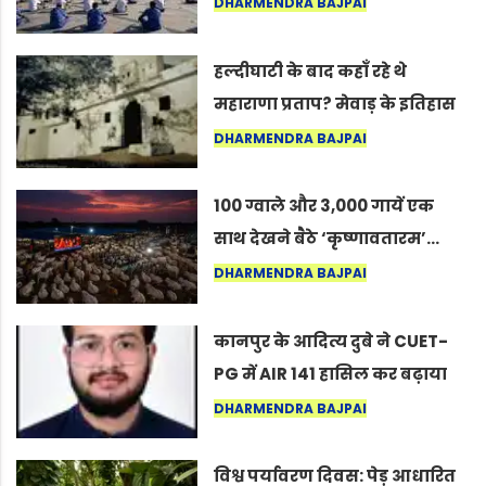
अंतरराष्ट्रीय योग दिवस 2026 पर
DHARMENDRA BAJPAI
सद्गुर
हल्दीघाटी के बाद कहाँ रहे थे
महाराणा प्रताप? मेवाड़ के इतिहास
का वह अनकहा अध्याय जो आज भी
DHARMENDRA BAJPAI
कोल्यारी में जीवित है
100 ग्वाले और 3,000 गायें एक
साथ देखने बैठे ‘कृष्णावतारम’…
नागपुर में दिखा ऐसा नज़ारा कि
DHARMENDRA BAJPAI
लोग बोले, “ऐसा तो सिर्फ़ कृष्ण ही
कर सकते हैं”
कानपुर के आदित्य दुबे ने CUET-
PG में AIR 141 हासिल कर बढ़ाया
शहर का मान
DHARMENDRA BAJPAI
विश्व पर्यावरण दिवस: पेड़ आधारित