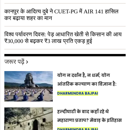
“ऐसा तो सिर्फ़ कृष्ण ही कर सकते हैं”
कानपुर के आदित्य दुबे ने CUET-PG में AIR 141 हासिल
कर बढ़ाया शहर का मान
विश्व पर्यावरण दिवस: पेड़ आधारित खेती से किसान की आय
₹30,000 से बढ़कर ₹3 लाख प्रति एकड़ हुई
जरूर पढ़ें
योग न दर्शन है, न धर्म; योग
आंतरिक कल्याण का विज्ञान है:
अंतरराष्ट्रीय योग दिवस 2026 पर
DHARMENDRA BAJPAI
सद्गुर
हल्दीघाटी के बाद कहाँ रहे थे
महाराणा प्रताप? मेवाड़ के इतिहास
का वह अनकहा अध्याय जो आज भी
DHARMENDRA BAJPAI