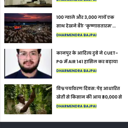
कोल्यारी में जीवित है
100 ग्वाले और 3,000 गायें एक
साथ देखने बैठे ‘कृष्णावतारम’…
नागपुर में दिखा ऐसा नज़ारा कि
DHARMENDRA BAJPAI
लोग बोले, “ऐसा तो सिर्फ़ कृष्ण ही
कर सकते हैं”
कानपुर के आदित्य दुबे ने CUET-
PG में AIR 141 हासिल कर बढ़ाया
शहर का मान
DHARMENDRA BAJPAI
विश्व पर्यावरण दिवस: पेड़ आधारित
खेती से किसान की आय ₹30,000 से
बढ़कर ₹3 लाख प्रति एकड़ हुई
DHARMENDRA BAJPAI