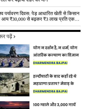
श्व पर्यावरण दिवस: पेड़ आधारित खेती से किसान
 आय ₹30,000 से बढ़कर ₹3 लाख प्रति एकड़
ूर पढ़ें
योग न दर्शन है, न धर्म; योग
आंतरिक कल्याण का विज्ञान
है: अंतरराष्ट्रीय योग दिवस
DHARMENDRA BAJPAI
2026 पर सद्गुर
हल्दीघाटी के बाद कहाँ रहे थे
महाराणा प्रताप? मेवाड़ के
इतिहास का वह अनकहा
DHARMENDRA BAJPAI
अध्याय जो आज भी कोल्यारी
100 ग्वाले और 3,000 गायें
में जीवित है