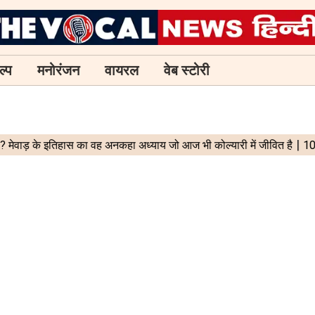
ल्प
मनोरंजन
वायरल
वेब स्टोरी