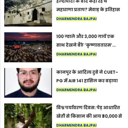
हल्दीघाटी के बाद कहाँ रहे थे
महाराणा प्रताप? मेवाड़ के इतिहास
का वह अनकहा अध्याय जो आज भी
DHARMENDRA BAJPAI
कोल्यारी में जीवित है
100 ग्वाले और 3,000 गायें एक
साथ देखने बैठे ‘कृष्णावतारम’…
नागपुर में दिखा ऐसा नज़ारा कि
DHARMENDRA BAJPAI
लोग बोले, “ऐसा तो सिर्फ़ कृष्ण ही
कर सकते हैं”
कानपुर के आदित्य दुबे ने CUET-
PG में AIR 141 हासिल कर बढ़ाया
शहर का मान
DHARMENDRA BAJPAI
विश्व पर्यावरण दिवस: पेड़ आधारित
खेती से किसान की आय ₹30,000 से
बढ़कर ₹3 लाख प्रति एकड़ हुई
DHARMENDRA BAJPAI