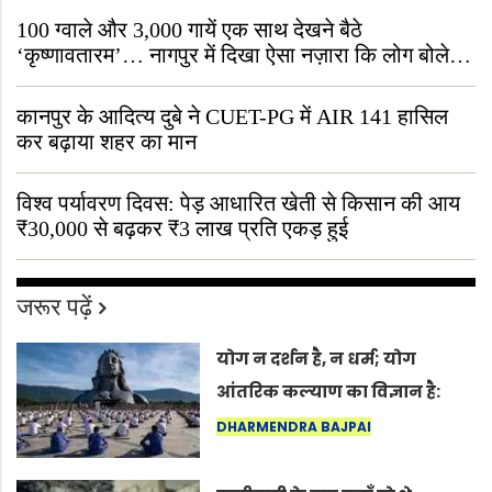
100 ग्वाले और 3,000 गायें एक साथ देखने बैठे
‘कृष्णावतारम’… नागपुर में दिखा ऐसा नज़ारा कि लोग बोले,
“ऐसा तो सिर्फ़ कृष्ण ही कर सकते हैं”
कानपुर के आदित्य दुबे ने CUET-PG में AIR 141 हासिल
कर बढ़ाया शहर का मान
विश्व पर्यावरण दिवस: पेड़ आधारित खेती से किसान की आय
₹30,000 से बढ़कर ₹3 लाख प्रति एकड़ हुई
जरूर पढ़ें
योग न दर्शन है, न धर्म; योग
आंतरिक कल्याण का विज्ञान है:
अंतरराष्ट्रीय योग दिवस 2026 पर
DHARMENDRA BAJPAI
सद्गुर