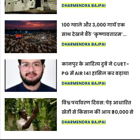
का वह अनकहा अध्याय जो आज भी
DHARMENDRA BAJPAI
कोल्यारी में जीवित है
100 ग्वाले और 3,000 गायें एक
साथ देखने बैठे ‘कृष्णावतारम’…
नागपुर में दिखा ऐसा नज़ारा कि
DHARMENDRA BAJPAI
लोग बोले, “ऐसा तो सिर्फ़ कृष्ण ही
कर सकते हैं”
कानपुर के आदित्य दुबे ने CUET-
PG में AIR 141 हासिल कर बढ़ाया
शहर का मान
DHARMENDRA BAJPAI
विश्व पर्यावरण दिवस: पेड़ आधारित
खेती से किसान की आय ₹30,000 से
बढ़कर ₹3 लाख प्रति एकड़ हुई
DHARMENDRA BAJPAI