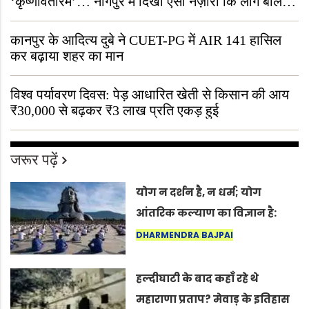
‘कृष्णावतारम’… नागपुर में दिखा ऐसा नज़ारा कि लोग बोले,
“ऐसा तो सिर्फ़ कृष्ण ही कर सकते हैं”
कानपुर के आदित्य दुबे ने CUET-PG में AIR 141 हासिल
कर बढ़ाया शहर का मान
विश्व पर्यावरण दिवस: पेड़ आधारित खेती से किसान की आय
₹30,000 से बढ़कर ₹3 लाख प्रति एकड़ हुई
जरूर पढ़ें
योग न दर्शन है, न धर्म; योग
आंतरिक कल्याण का विज्ञान है:
अंतरराष्ट्रीय योग दिवस 2026 पर
DHARMENDRA BAJPAI
सद्गुर
हल्दीघाटी के बाद कहाँ रहे थे
महाराणा प्रताप? मेवाड़ के इतिहास