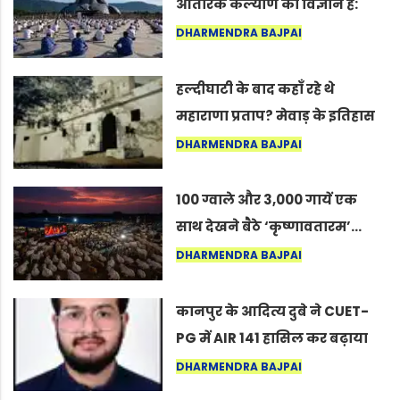
आंतरिक कल्याण का विज्ञान है:
अंतरराष्ट्रीय योग दिवस 2026 पर
DHARMENDRA BAJPAI
सद्गुर
हल्दीघाटी के बाद कहाँ रहे थे
महाराणा प्रताप? मेवाड़ के इतिहास
का वह अनकहा अध्याय जो आज भी
DHARMENDRA BAJPAI
कोल्यारी में जीवित है
100 ग्वाले और 3,000 गायें एक
साथ देखने बैठे ‘कृष्णावतारम’…
नागपुर में दिखा ऐसा नज़ारा कि
DHARMENDRA BAJPAI
लोग बोले, “ऐसा तो सिर्फ़ कृष्ण ही
कर सकते हैं”
कानपुर के आदित्य दुबे ने CUET-
PG में AIR 141 हासिल कर बढ़ाया
शहर का मान
DHARMENDRA BAJPAI