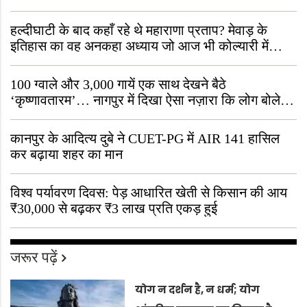
हल्दीघाटी के बाद कहाँ रहे थे महाराणा प्रताप? मेवाड़ के
इतिहास का वह अनकहा अध्याय जो आज भी कोल्यारी में
जीवित है
100 ग्वाले और 3,000 गायें एक साथ देखने बैठे
‘कृष्णावतारम’… नागपुर में दिखा ऐसा नज़ारा कि लोग बोले,
“ऐसा तो सिर्फ़ कृष्ण ही कर सकते हैं”
कानपुर के आदित्य दुबे ने CUET-PG में AIR 141 हासिल
कर बढ़ाया शहर का मान
विश्व पर्यावरण दिवस: पेड़ आधारित खेती से किसान की आय
₹30,000 से बढ़कर ₹3 लाख प्रति एकड़ हुई
जरूर पढ़ें
योग न दर्शन है, न धर्म; योग