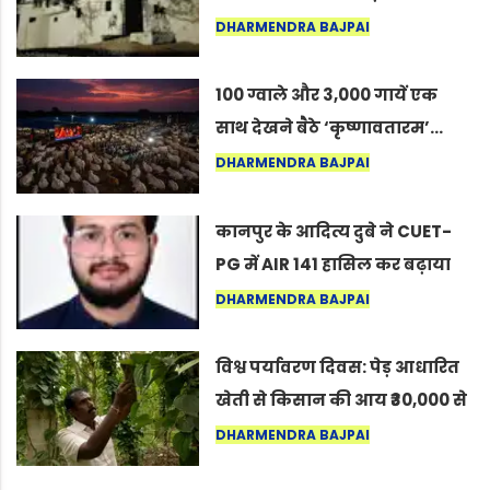
का वह अनकहा अध्याय जो आज भी
DHARMENDRA BAJPAI
कोल्यारी में जीवित है
100 ग्वाले और 3,000 गायें एक
साथ देखने बैठे ‘कृष्णावतारम’…
नागपुर में दिखा ऐसा नज़ारा कि
DHARMENDRA BAJPAI
लोग बोले, “ऐसा तो सिर्फ़ कृष्ण ही
कर सकते हैं”
कानपुर के आदित्य दुबे ने CUET-
PG में AIR 141 हासिल कर बढ़ाया
शहर का मान
DHARMENDRA BAJPAI
विश्व पर्यावरण दिवस: पेड़ आधारित
खेती से किसान की आय ₹30,000 से
बढ़कर ₹3 लाख प्रति एकड़ हुई
DHARMENDRA BAJPAI