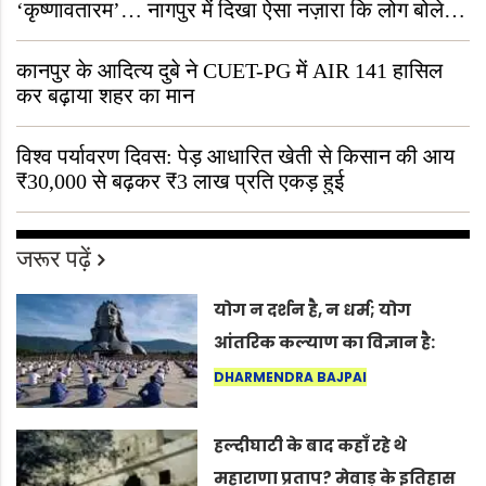
‘कृष्णावतारम’… नागपुर में दिखा ऐसा नज़ारा कि लोग बोले,
“ऐसा तो सिर्फ़ कृष्ण ही कर सकते हैं”
कानपुर के आदित्य दुबे ने CUET-PG में AIR 141 हासिल
कर बढ़ाया शहर का मान
विश्व पर्यावरण दिवस: पेड़ आधारित खेती से किसान की आय
₹30,000 से बढ़कर ₹3 लाख प्रति एकड़ हुई
जरूर पढ़ें
योग न दर्शन है, न धर्म; योग
आंतरिक कल्याण का विज्ञान है:
अंतरराष्ट्रीय योग दिवस 2026 पर
DHARMENDRA BAJPAI
सद्गुर
हल्दीघाटी के बाद कहाँ रहे थे
महाराणा प्रताप? मेवाड़ के इतिहास